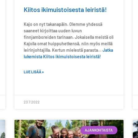
Kiitos ikimuistoisesta leiristä!
Kajo on nyt takanapäin. Olemme yhdessä
saaneet kirjoittaa uuden luvun
finnjamboreiden tarinaan. Jokaisella meistä oli
Kajolla omat huippuhetkensä, niin myös meillä
leirinjohtajilla. Kertun mielestä parasta…
Jatka
lukemista
Kiitos ikimuistoisesta leiristä!
LUE LISÄÄ »
23.7.2022
AJANKOHTAISTA