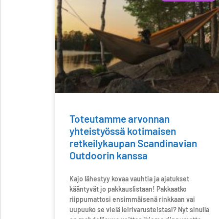
Toteutamme arvonnan
yhteistyössä kotimaisen
retkeilykaupan Scandinavian
Outdoorin kanssa
Kajo lähestyy kovaa vauhtia ja ajatukset
kääntyvät jo pakkauslistaan! Pakkaatko
riippumattosi ensimmäisenä rinkkaan vai
uupuuko se vielä leirivarusteistasi? Nyt sinulla