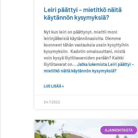
Leiri päättyi – mietitkö näitä
käytännön kysymyksiä?
Nyt kun leiri on päättynyt, miettii moni
leirinjälkeisiä käytännönasioita. Olemme
koonneet tähän vastauksia usein kysyttyihin
kysymyksiin. Kadotin omaisuuttani, mistä
voin kysyä löytötavaroiden perään? Kaikki
löytötavarat on…
Jatka lukemista
Leiri päättyi –
mietitkö näitä käytännön kysymyksiä?
LUE LISÄÄ »
24.7.2022
AJANKOHTAISTA