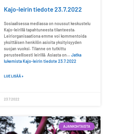
Kajo-leirin tiedote 23.7.2022
Sosiaalisessa mediassa on noussut keskustelu
Kajo-leirillä tapahtuneesta tilanteesta.
Leiriorganisaationa emme voi kommentoida
yksittäisen henkilön asioita yksityisyyden
suojan vuoksi. Tilanne on tutkittu
perusteellisesti leirillä. Asiasta on…
Jatka
lukemista
Kajo-leirin tiedote 23.7.2022
LUE LISÄÄ »
23.7.2022
AJANKOHTAISTA