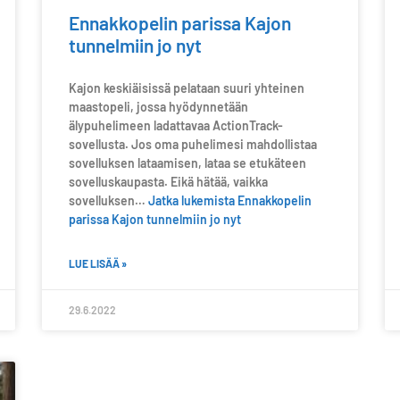
Ennakkopelin parissa Kajon
tunnelmiin jo nyt
Kajon keskiäisissä pelataan suuri yhteinen
maastopeli, jossa hyödynnetään
älypuhelimeen ladattavaa ActionTrack-
sovellusta. Jos oma puhelimesi mahdollistaa
sovelluksen lataamisen, lataa se etukäteen
sovelluskaupasta. Eikä hätää, vaikka
sovelluksen…
Jatka lukemista
Ennakkopelin
parissa Kajon tunnelmiin jo nyt
LUE LISÄÄ »
29.6.2022