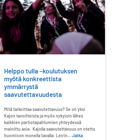
Helppo tulla –koulutuksen
myötä konkreettista
ymmärrystä
saavutettavuudesta
Mitä tarkoittaa saavutettavuus? Se on yksi
Kajon tavoitteista ja myös nykyisin lähes
kaikkien partiotapahtumien yhteydessä
mainittu asia. Kajolla saavutettavuus on otettu
huomioon monella tavalla: Leirin…
Jatka