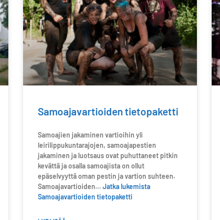
Samoajavartioiden tietopaketti
Samoajien jakaminen vartioihin yli
leirilippukuntarajojen, samoajapestien
jakaminen ja luotsaus ovat puhuttaneet pitkin
kevättä ja osalla samoajista on ollut
epäselvyyttä oman pestin ja vartion suhteen.
Samoajavartioiden…
Jatka lukemista
Samoajavartioiden tietopaketti