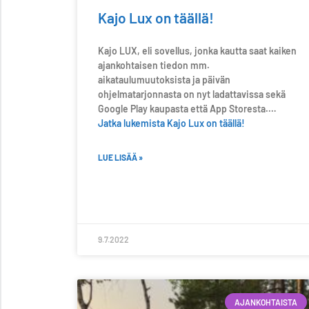
Kajo Lux on täällä!
Kajo LUX, eli sovellus, jonka kautta saat kaiken
ajankohtaisen tiedon mm.
aikataulumuutoksista ja päivän
ohjelmatarjonnasta on nyt ladattavissa sekä
Google Play kaupasta että App Storesta.…
Jatka lukemista
Kajo Lux on täällä!
LUE LISÄÄ »
9.7.2022
AJANKOHTAISTA