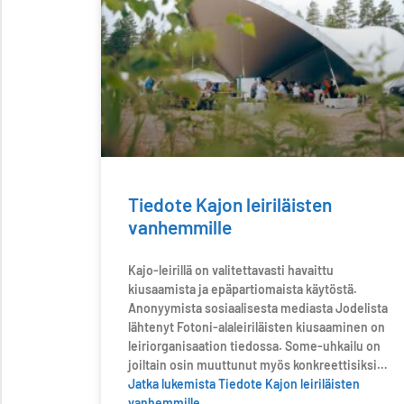
Tiedote Kajon leiriläisten
vanhemmille
Kajo-leirillä on valitettavasti havaittu
kiusaamista ja epäpartiomaista käytöstä.
Anonyymista sosiaalisesta mediasta Jodelista
lähtenyt Fotoni-alaleiriläisten kiusaaminen on
leiriorganisaation tiedossa. Some-uhkailu on
joiltain osin muuttunut myös konkreettisiksi…
Jatka lukemista
Tiedote Kajon leiriläisten
vanhemmille