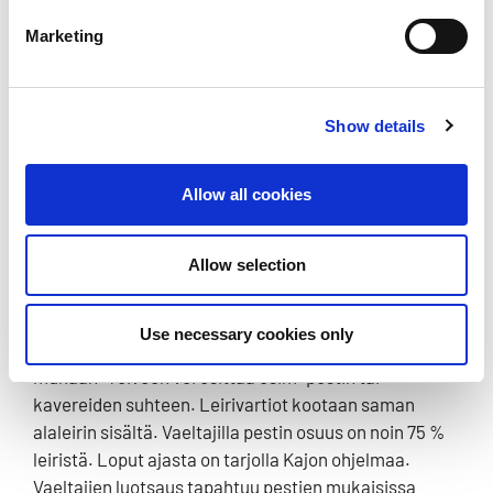
[readspeaker_listen_button readid=read_this]
Marketing
Kajon ohjelmatarjonnan varsinaista kohderyhmää
ovat tarpojat, samoajat ja vaeltajat.
Show details
Tarpojat toimivat leirillä omissa leirivartioissaan,
jotka kootaan leirilippukunnan sisältä. Leirivartionsa
Allow all cookies
kanssa tarpojat osallistuvat päivittäin eri
ohjelmalaaksoihin.
Allow selection
Samoajien leiriviikkoon kuuluu noin kaksi päivää
pestiä ja muina päivinä tekemistä ohjelmalaaksoissa.
Use necessary cookies only
Samoajien vartiot kootaan samoajien toiveiden
mukaan. Toiveen voi esittää esim. pestin tai
kavereiden suhteen. Leirivartiot kootaan saman
alaleirin sisältä. Vaeltajilla pestin osuus on noin 75 %
leiristä. Loput ajasta on tarjolla Kajon ohjelmaa.
Vaeltajien luotsaus tapahtuu pestien mukaisissa