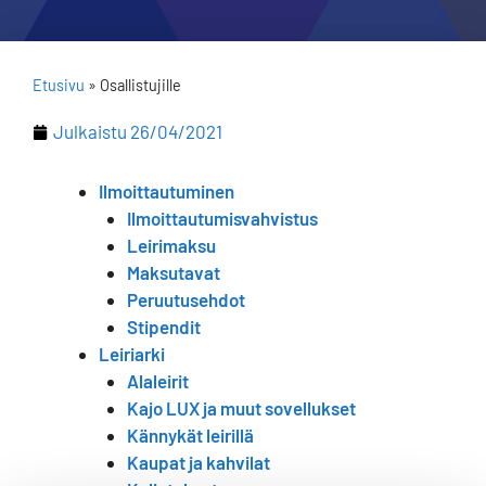
Etusivu
»
Osallistujille
Julkaistu
26/04/2021
Ilmoittautuminen
Ilmoittautumisvahvistus
Leirimaksu
Maksutavat
Peruutusehdot
Stipendit
Leiriarki
Alaleirit
Kajo LUX ja muut sovellukset
Kännykät leirillä
Kaupat ja kahvilat