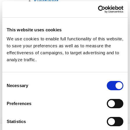
Kuljetukset
Kuljetukset
Leiriposti
Leiritunnisteet
Ruokailu
This website uses cookies
Saunat, suihkut ja pyykinpesu
We use cookies to enable full functionality of this website,
Terveysturvallisuus
to save your preferences as well as to measure the
Turvallisuus
effectiveness of campaigns, to target advertising and to
Leirituotteet
analyze traffic.
Ohjelma​
Perheenä Kajolle​
Consent
Rakennus- ja purkuleiri
Necessary
Selection
Varusteluettelo
Vierailupäivä ja leirihotelli
Preferences
Statistics