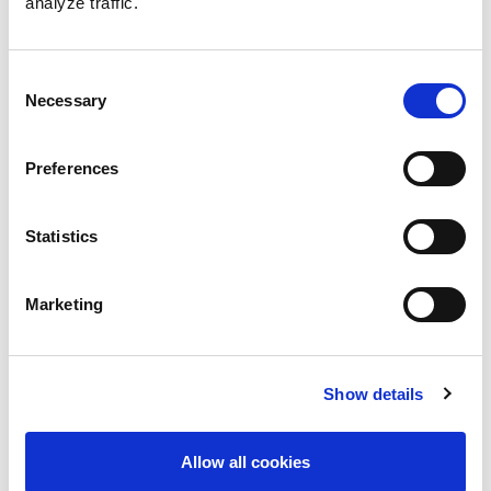
Kaikki osallistujat ovat tervetulleita Kajon
analyze traffic.
monenkirjavaan kankaaseen omana itsenään,
heijastaen ympärilleen omaa persoonallisuuttaan.
Consent
Leirillä on syrjinnälle nollatoleranssi.
Necessary
Selection
Kajolla saavutettavuutta tarkastellaan monesta
kulmasta. Leirin ohjelmassa ja viestinnässä
Preferences
huomioidaan erilaiset fyysiset ja aisteihin liittyvät
rajoitukset. Myös kielelliseen saavutettavuuteen
Statistics
kiinnitetään erityistä huomiota. Kajo on leiri, jossa
kaikilla on kiva olla.
Marketing
Saavutettavuus tarkoittaa myös sitä, että leiri on
mahdollisimman monen saavutettavissa. Myös
niiden, jotka eivät itse edes osallistu leirille on
Show details
mahdollista päästä sukeltamaan leirielämään
erilaisten leiritarinoiden välityksellä.
Allow all cookies