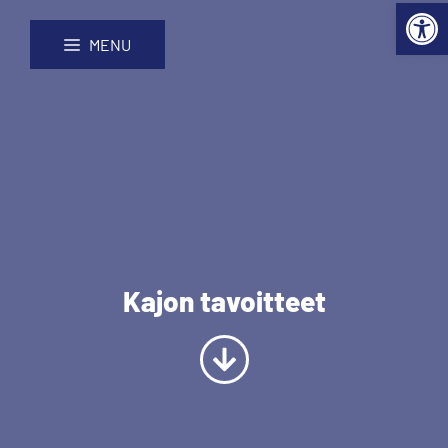
Open 
Skip
Site
to
map
MENU
Content
Kajon tavoitteet