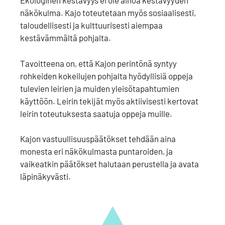
Ekologinen kestävyys ei ole ainoa kestävyyden
näkökulma. Kajo toteutetaan myös sosiaalisesti,
taloudellisesti ja kulttuurisesti aiempaa
kestävämmältä pohjalta.
Tavoitteena on, että Kajon perintönä syntyy
rohkeiden kokeilujen pohjalta hyödyllisiä oppeja
tulevien leirien ja muiden yleisötapahtumien
käyttöön. Leirin tekijät myös aktiivisesti kertovat
leirin toteutuksesta saatuja oppeja muille.
Kajon vastuullisuuspäätökset tehdään aina
monesta eri näkökulmasta puntaroiden, ja
vaikeatkin päätökset halutaan perustella ja avata
läpinäkyvästi.