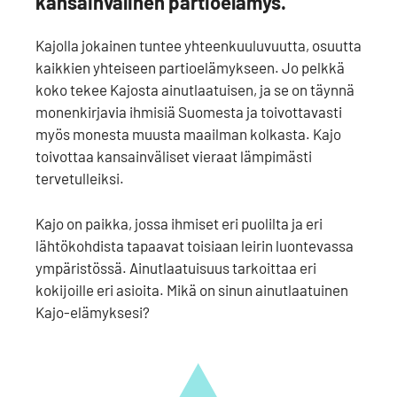
kansainvälinen partioelämys.
Kajolla jokainen tuntee yhteenkuuluvuutta, osuutta
kaikkien yhteiseen partioelämykseen. Jo pelkkä
koko tekee Kajosta ainutlaatuisen, ja se on täynnä
monenkirjavia ihmisiä Suomesta ja toivottavasti
myös monesta muusta maailman kolkasta. Kajo
toivottaa kansainväliset vieraat lämpimästi
tervetulleiksi.
Kajo on paikka, jossa ihmiset eri puolilta ja eri
lähtökohdista tapaavat toisiaan leirin luontevassa
ympäristössä. Ainutlaatuisuus tarkoittaa eri
kokijoille eri asioita. Mikä on sinun ainutlaatuinen
Kajo-elämyksesi?