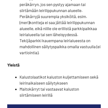
peräkärryn, jos sen pystyy ajamaan tai
siirtämään leirilippukunnan alueelle.
Peräkärryjä suurempia yksiköitä, esim.
(meri)kontteja ei saa jättää leirilippukunnan
alueelle, eikä niille ole erillistä parkkipaikkaa
leirialueella tai sen läheisyydessä.
Tekijäparkki kauempana leirialueesta on
mahdollinen säilytyspaikka omalla vastuulla (ei
vartiointia).
Yleistä
Kalustolaatikot kaluston kuljettamiseen sekä
leirinaikaiseen säilytykseen
Maitokärryt tai vastaavat kaluston
siirtämiseen leirillä