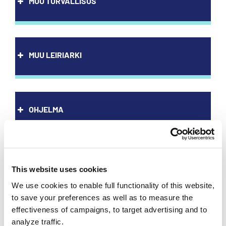
MUU TURVALLISUS
MUU LEIRIARKI
Sammuttimen teholuokka on oltava
vähintään 34A 183BC.
OHJELMA
Sammutin on oltava helposti saatavilla
ja sijaintipaikka on pääsääntöisesti
kaasukeittimen läheisyydessä tai
Vanhempainiltamateriaali
muulla keskeisellä paikalla.
This website uses cookies
Kajo lähenee kovaa vauhtia ja leiri herättää varmasti
We use cookies to enable full functionality of this website,
huoltajissa erilaisia kysymyksiä. Näitä varten alaleirit-
Käsisammuttimen sijainti tulee olla
to save your preferences as well as to measure the
organisaatiossa on koostettu
selkeästi opastettu
effectiveness of campaigns, to target advertising and to
vanhempainiltamateriaalia.
leirilippukunnassa.
analyze traffic.