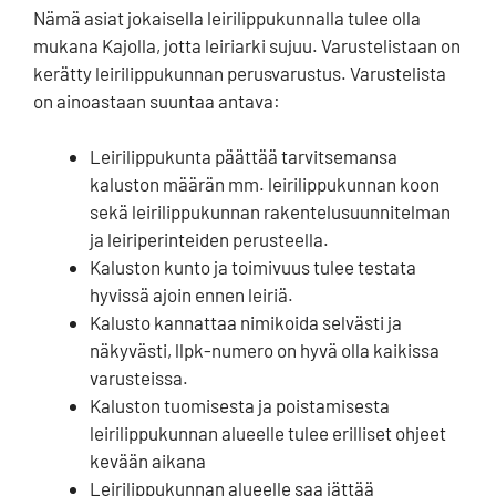
Nämä asiat jokaisella leirilippukunnalla tulee olla
mukana Kajolla, jotta leiriarki sujuu. Varustelistaan on
kerätty leirilippukunnan perusvarustus. Varustelista
on ainoastaan suuntaa antava:
Leirilippukunta päättää tarvitsemansa
kaluston määrän mm. leirilippukunnan koon
sekä leirilippukunnan rakentelusuunnitelman
ja leiriperinteiden perusteella.
Kaluston kunto ja toimivuus tulee testata
hyvissä ajoin ennen leiriä.
Kalusto kannattaa nimikoida selvästi ja
näkyvästi, llpk-numero on hyvä olla kaikissa
varusteissa.
Kaluston tuomisesta ja poistamisesta
leirilippukunnan alueelle tulee erilliset ohjeet
kevään aikana
Leirilippukunnan alueelle saa jättää