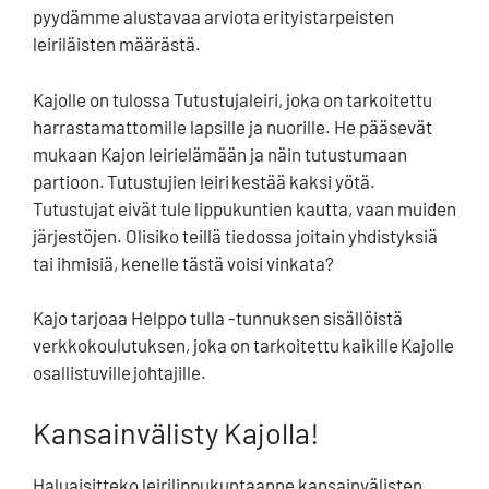
pyydämme alustavaa arviota erityistarpeisten
leiriläisten määrästä.
Kajolle on tulossa Tutustujaleiri, joka on tarkoitettu
harrastamattomille lapsille ja nuorille. He pääsevät
mukaan Kajon leirielämään ja näin tutustumaan
partioon. Tutustujien leiri kestää kaksi yötä.
Tutustujat eivät tule lippukuntien kautta, vaan muiden
järjestöjen. Olisiko teillä tiedossa joitain yhdistyksiä
tai ihmisiä, kenelle tästä voisi vinkata?
Kajo tarjoaa Helppo tulla -tunnuksen sisällöistä
verkkokoulutuksen, joka on tarkoitettu kaikille Kajolle
osallistuville johtajille.
Kansainvälisty Kajolla!
Haluaisitteko leirilippukuntaanne kansainvälisten