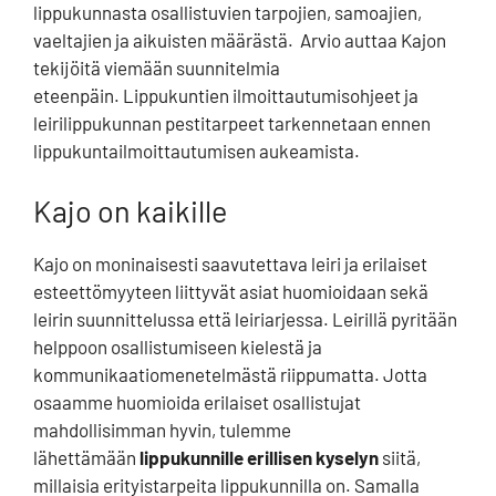
lippukunnasta osallistuvien tarpojien, samoajien,
vaeltajien ja aikuisten määrästä. Arvio auttaa Kajon
tekijöitä viemään suunnitelmia
eteenpäin. Lippukuntien ilmoittautumisohjeet ja
leirilippukunnan pestitarpeet tarkennetaan ennen
lippukuntailmoittautumisen aukeamista.
Kajo on kaikille
Kajo on moninaisesti saavutettava leiri ja erilaiset
esteettömyyteen liittyvät asiat huomioidaan sekä
leirin suunnittelussa että leiriarjessa. Leirillä pyritään
helppoon osallistumiseen kielestä ja
kommunikaatiomenetelmästä riippumatta. Jotta
osaamme huomioida erilaiset osallistujat
mahdollisimman hyvin, tulemme
lähettämään
lippukunnille erillisen kyselyn
siitä,
millaisia erityistarpeita lippukunnilla on. Samalla