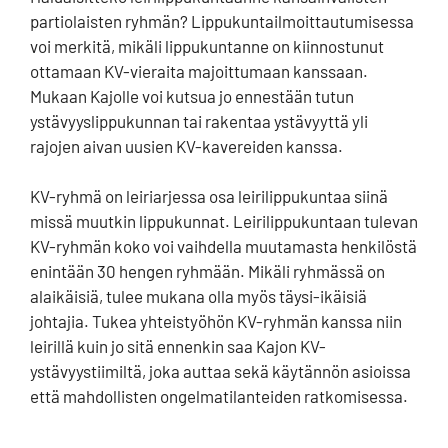
partiolaisten ryhmän? Lippukuntailmoittautumisessa
voi merkitä, mikäli lippukuntanne on kiinnostunut
ottamaan KV-vieraita majoittumaan kanssaan.
Mukaan Kajolle voi kutsua jo ennestään tutun
ystävyyslippukunnan tai rakentaa ystävyyttä yli
rajojen aivan uusien KV-kavereiden kanssa.
KV-ryhmä on leiriarjessa osa leirilippukuntaa siinä
missä muutkin lippukunnat. Leirilippukuntaan tulevan
KV-ryhmän koko voi vaihdella muutamasta henkilöstä
enintään 30 hengen ryhmään. Mikäli ryhmässä on
alaikäisiä, tulee mukana olla myös täysi-ikäisiä
johtajia. Tukea yhteistyöhön KV-ryhmän kanssa niin
leirillä kuin jo sitä ennenkin saa Kajon KV-
ystävyystiimiltä, joka auttaa sekä käytännön asioissa
että mahdollisten ongelmatilanteiden ratkomisessa.