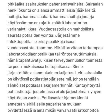
pitkäaikaissairauksien pahenemisvaiheita. Sairaalan
henkilökunta on alansa ammattilaisia (lääkäreitä,
hoitajia, hammaslääkäri, hammashoitaja jne. ) ja
käytössämme on rajattu määrä laboratorion
verianalytiikkaa. Vuodeosastolla on mahdollista
seurata potilaiden vointia. Järjestämme
infektiopotilaille eristyspaikkoja isoon
vuodeosastotelttaamme. Mikäli tarvitaan tarkempaa
laboratoriodiagnostiikkaa tai röntgentutkimuksia,
nämä tapahtuvat julkisen terveydenhuollon toimesta
tarpeen mukaisessa hoitopaikassa. Sinne
järjestetään asianmukainen kuljetus. Leirisairaalalla
on käytössä potilastietojärjestelmä, johon tehdään
sähköiset potilasasiakirjamerkinnät. Kantayhteyttä
potilastietojärjestelmässä ei ole järjestelmän lyhyen
käyttöajan vuoksi. Potilasasiakirjamerkinnät
annetaan leiriläiselle paperisena mukaan
pyydettäessä ja aina mikäli vaiva vaatii jatkohoitoa