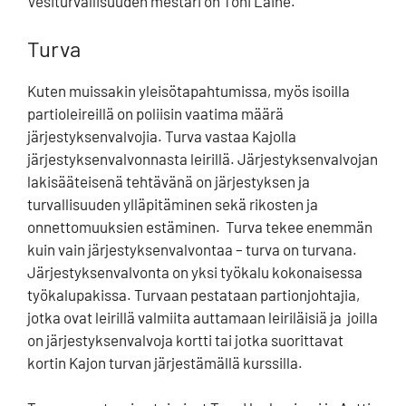
Vesiturvallisuuden m
estari on Toni Laine.
Turva
Kuten muissakin yleisötapahtumissa, myös isoilla
partioleireillä on poliisin vaatima määrä
järjestyksenvalvojia. Turva vastaa Kajolla
järjestyksenvalvonnasta leirillä. Järjestyksenvalvojan
lakisääteisenä tehtävänä on järjestyksen ja
turvallisuuden ylläpitäminen sekä rikosten ja
onnettomuuksien estäminen.
Turva tekee enemmän
kuin vain järjestyksenvalvontaa – turva on turvana.
Järjestyksenvalvonta on yksi työkalu kokonaisessa
työkalupakissa. Turvaan pestataan partionjohtajia,
jotka ovat leirillä valmiita auttamaan leiriläisiä ja joilla
on järjestyksenvalvoja kortti tai jotka suorittavat
kortin Kajon turvan järjestämällä kurssilla.