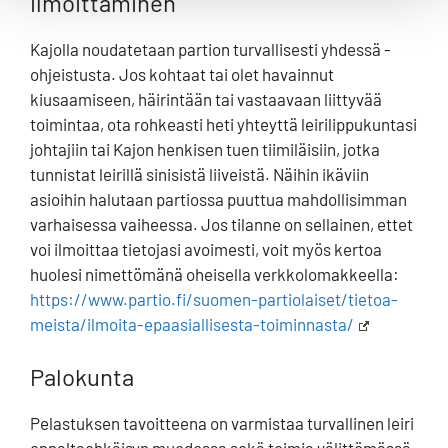
ilmoittaminen
Kajolla noudatetaan partion turvallisesti yhdessä -
ohjeistusta. Jos kohtaat tai olet havainnut
kiusaamiseen, häirintään tai vastaavaan liittyvää
toimintaa, ota rohkeasti heti yhteyttä leirilippukuntasi
johtajiin tai Kajon henkisen tuen tiimiläisiin, jotka
tunnistat leirillä sinisistä liiveistä. Näihin ikäviin
asioihin halutaan partiossa puuttua mahdollisimman
varhaisessa vaiheessa. Jos tilanne on sellainen, ettet
voi ilmoittaa tietojasi avoimesti, voit myös kertoa
huolesi nimettömänä oheisella verkkolomakkeella:
https://www.partio.fi/suomen-partiolaiset/tietoa-
meista/ilmoita-epaasiallisesta-toiminnasta/
Palokunta
Pelastuksen tavoitteena on varmistaa turvallinen leiri
ennaltaehkäisyn muodossa sekä toimia välittömässä