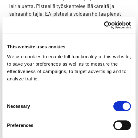
leirialuetta. Pisteellä työskentelee lääkäreitä ja
sairaanhoitajia. EA-pisteellä voidaan hoitaa pienet
vaivat ja tarpeen mukaan ohjataan leiriläinen
leirisairaalaan. Lisäksi leirillä toimii kiertävä ensiapu,
jota kutsumme kyläsairaanhoidoksi. Kiertävä ensiapu
auttaa ja opastaa leiriläisiä sekä ohjaa tarvittaessa
This website uses cookies
EA-pisteelle tai sairaalaan.
We use cookies to enable full functionality of this website,
Leirialueella on kaksi ambulanssia, joissa
to save your preferences as well as to measure the
työskentelee ensihoitajat. Ensihoito vastaa akuutisti
effectiveness of campaigns, to target advertising and to
sairaan potilaan ensiarviosta ja kuljettaa potilaita
analyze traffic.
leirialueella.
EA-mestari on Taru Kaisla.
Consent
Necessary
Selection
Henkinen turvallisuus
Preferences
Henkisen turvallisuuden organisaatio on uusi
toimintamalli partioleirillä. Henkinen turvallisuus