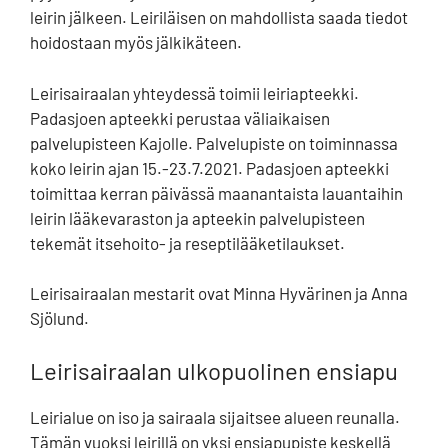
leirin jälkeen. Leiriläisen on mahdollista saada tiedot
hoidostaan myös jälkikäteen.
Leirisairaalan yhteydessä toimii leiriapteekki.
Padasjoen apteekki perustaa väliaikaisen
palvelupisteen Kajolle. Palvelupiste on toiminnassa
koko leirin ajan 15.-23.7.2021. Padasjoen apteekki
toimittaa kerran päivässä maanantaista lauantaihin
leirin lääkevaraston ja apteekin palvelupisteen
tekemät itsehoito- ja reseptilääketilaukset.
Leirisairaalan mestarit ovat Minna Hyvärinen ja Anna
Sjölund.
Leirisairaalan ulkopuolinen ensiapu
Leirialue on iso ja sairaala sijaitsee alueen reunalla.
Tämän vuoksi leirillä on yksi ensiapupiste keskellä