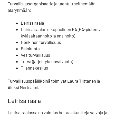
Turvallisuusorganisaatio jakaantuu seitsemään
alaryhmään:
Leirisairaala
Leirisairaalan ulkopuolinen EA (EA-pisteet,
kyläsairaanhoito ja ensihoito)
Henkinen turvallisuus
Palokunta
Vesiturvallisuus
Turva (järjestyksenvalvonta)
Tilannekeskus
Turvallisuuspäälliköinä toimivat Laura Tiittanen ja
Aleksi Mertsalmi.
Leirisairaala
Leirisairaalassa on valmius hoitaa akuutteja vaivoja ja