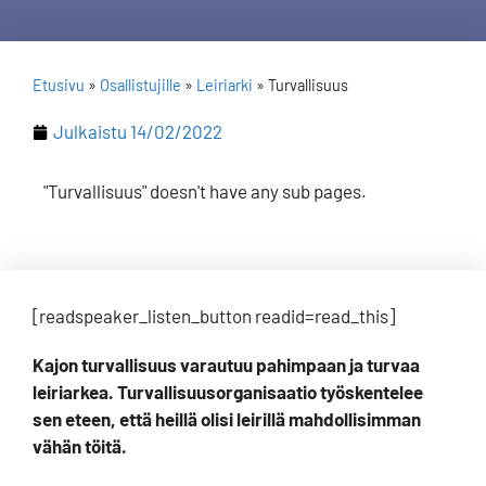
Etusivu
»
Osallistujille
»
Leiriarki
»
Turvallisuus
Julkaistu
14/02/2022
"Turvallisuus" doesn't have any sub pages.
[readspeaker_listen_button readid=read_this]
Kajon turvallisuus varautuu pahimpaan ja turvaa
leiriarkea.
Turvallisuusorganisaatio työskentelee
sen eteen, että heillä olisi leirillä mahdollisimman
vähän töitä.