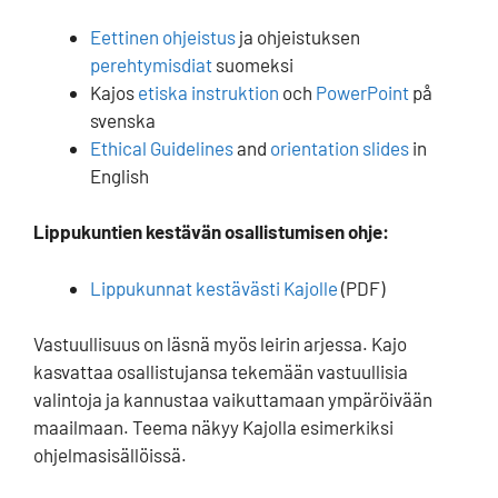
Eettinen ohjeistus
ja ohjeistuksen
perehtymisdiat
suomeksi
Kajos
etiska instruktion
och
PowerPoint
på
svenska
Ethical Guidelines
and
orientation slides
in
English
Lippukuntien kestävän osallistumisen ohje:
Lippukunnat kestävästi Kajolle
(PDF)
Vastuullisuus on läsnä myös leirin arjessa. Kajo
kasvattaa osallistujansa tekemään vastuullisia
valintoja ja kannustaa vaikuttamaan ympäröivään
maailmaan. Teema näkyy Kajolla esimerkiksi
ohjelmasisällöissä.