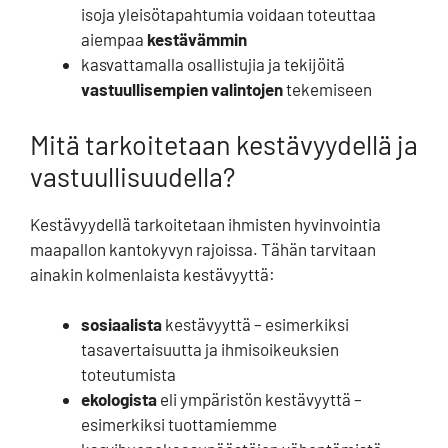
isoja yleisötapahtumia voidaan toteuttaa
aiempaa
kestävämmin
kasvattamalla osallistujia ja tekijöitä
vastuullisempien valintojen
tekemiseen
Mitä tarkoitetaan kestävyydellä ja
vastuullisuudella?
Kestävyydellä tarkoitetaan ihmisten hyvinvointia
maapallon kantokyvyn rajoissa. Tähän tarvitaan
ainakin kolmenlaista kestävyyttä:
sosiaalista
kestävyyttä – esimerkiksi
tasavertaisuutta ja ihmisoikeuksien
toteutumista
ekologista
eli ympäristön kestävyyttä –
esimerkiksi tuottamiemme