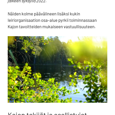
jälkeen syksyllä 2022.
Näiden kolme päävälineen lisäksi kukin
leiriorganisaation osa-alue pyrkii toiminnassaan
Kajon tavoitteiden mukaiseen vastuullisuuteen.
Kajon tekijät ja osallistujat