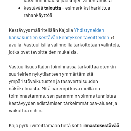
kasvihuonekaasupäästöjen vähentämistä
kestävää
taloutta
– esimerkiksi harkittua
rahankäyttöä
Kestävyys määritellään Kajolla
Yhdistyneiden
kansakuntien kestävän kehityksen tavoitteiden
avulla. Vastuullisilla valinnoilla tarkoitetaan valintoja,
jotka ovat tavoitteiden mukaisia.
Vastuullisuus Kajon toiminnassa tarkoittaa etenkin
suurleirien nykytilanteen ymmärtämistä
ympäristövaikutusten ja tasavertaisuuden
näkökulmasta. Mitä parempi kuva meillä on
toiminnastamme, sen paremmin voimme tunnistaa
kestävyyden edistämisen tärkeimmät osa-alueet ja
vaikuttaa niihin.
Kajo pyrkii viitoittamaan tietä kohti
ilmastokestävää