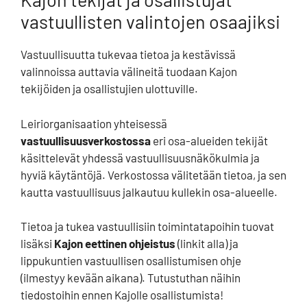
vastuullisten valintojen osaajiksi
Vastuullisuutta tukevaa tietoa ja kestävissä
valinnoissa auttavia välineitä tuodaan Kajon
tekijöiden ja osallistujien ulottuville.
Leiriorganisaation yhteisessä
vastuullisuusverkostossa
eri osa-alueiden tekijät
käsittelevät yhdessä vastuullisuusnäkökulmia ja
hyviä käytäntöjä. Verkostossa välitetään tietoa, ja sen
kautta vastuullisuus jalkautuu kullekin osa-alueelle.
Tietoa ja tukea vastuullisiin toimintatapoihin tuovat
lisäksi
Kajon eettinen ohjeistus
(linkit alla) ja
lippukuntien vastuullisen osallistumisen ohje
(ilmestyy kevään aikana). Tutustuthan näihin
tiedostoihin ennen Kajolle osallistumista!