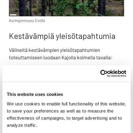
Long
Auringonnousu Evolla
Description
Kestävämpiä yleisötapahtumia
Välineitä kestävämpien yleisötapahtumien
toteuttamiseen luodaan Kajolla kolmella tavalla:
hankintojen ja yhteistyökumppaneiden
vastuullisuuden arvioinnilla
raportoimalla tehdystä vastuullisuustyöstä
huolellisesti
This website uses cookies
koko leiriorganisaation kattavalla
We use cookies to enable full functionality of this website,
ilmastovaikutusten arvioinnilla
to save your preferences as well as to measure the
effectiveness of campaigns, to target advertising and to
Hankintojen ja yhteistyökumppaneiden
analyze traffic.
vastuullisuuden arviointiin on kehitetty työkalu