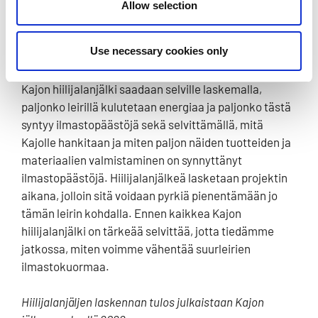
Allow selection
suurleireillä on ympäristö- ja ilmastovaikutuksia.
Ilmastovaikutuksista puhutaan usein hiilijalanjälkenä.
Use necessary cookies only
Hiilijalanjälki tarkoittaa siis sitä, minkä verran
esimerkiksi tuote tai tapahtuma kuormittaa ilmastoa.
Kajon hiilijalanjälki saadaan selville laskemalla,
paljonko leirillä kulutetaan energiaa ja paljonko tästä
syntyy ilmastopäästöjä sekä selvittämällä, mitä
Kajolle hankitaan ja miten paljon näiden tuotteiden ja
materiaalien valmistaminen on synnyttänyt
ilmastopäästöjä. Hiilijalanjälkeä lasketaan projektin
aikana, jolloin sitä voidaan pyrkiä pienentämään jo
tämän leirin kohdalla. Ennen kaikkea Kajon
hiilijalanjälki on tärkeää selvittää, jotta tiedämme
jatkossa, miten voimme vähentää suurleirien
ilmastokuormaa.
Hiilijalanjäljen laskennan tulos julkaistaan Kajon