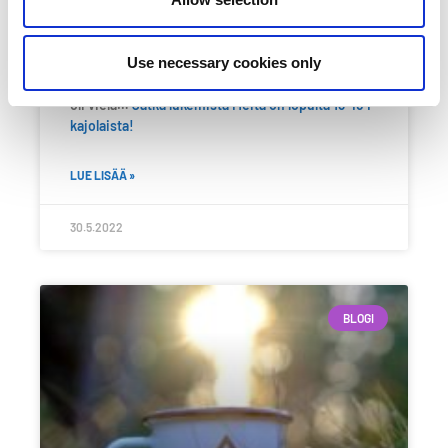
Ilmoittautumisten tarkistuslaskennat ja
varmistukset on nyt tehty ja sen lopputuloksena
voimme julistaa, että Kajolle on kaikkiaan tulossa
Use necessary cookies only
13 454 partiolaista. Toukokuun puoiväliin astihan
oli vielä…
Jatka lukemista
Meitä on lopulta 13 454
kajolaista!
LUE LISÄÄ »
30.5.2022
BLOGI