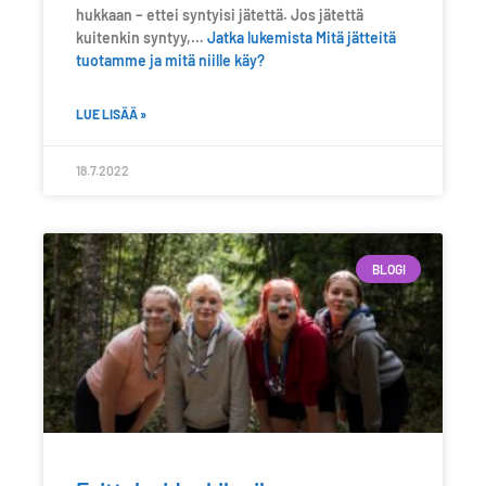
hukkaan – ettei syntyisi jätettä. Jos jätettä
kuitenkin syntyy,…
Jatka lukemista
Mitä jätteitä
tuotamme ja mitä niille käy?
LUE LISÄÄ »
18.7.2022
BLOGI