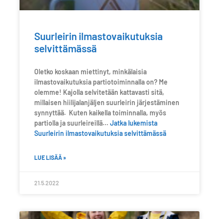
Suurleirin ilmastovaikutuksia
selvittämässä
Oletko koskaan miettinyt, minkälaisia
ilmastovaikutuksia partiotoiminnalla on? Me
olemme! Kajolla selvitetään kattavasti sitä,
millaisen hiilijalanjäljen suurleirin järjestäminen
synnyttää. Kuten kaikella toiminnalla, myös
partiolla ja suurleireillä…
Jatka lukemista
Suurleirin ilmastovaikutuksia selvittämässä
LUE LISÄÄ »
21.5.2022