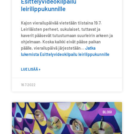
Esittelyvideokilpailu
leirilippukunnille
Kajon vierailupäivää vietetään tiistaina 19.7.
Leiriläisten perheet, sukulaiset, tuttavat ja
kaverit pääsevät tutustumaan suurleirin arkeen ja
ohjelmaan. Koska kaikki eivät pääse paikan
päälle, vierailupäivä järjestetään…
Jatka
lukemista
Esittelyvideokilpailu leirilippukunnille
LUE LISÄÄ »
16.7.2022
BLOGI