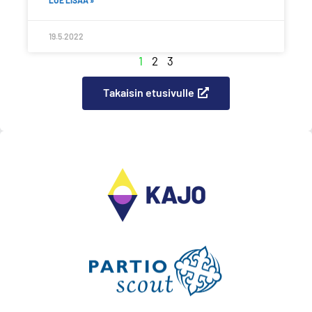
LUE LISÄÄ »
19.5.2022
1
2
3
Takaisin etusivulle