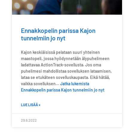
Ennakkopelin parissa Kajon
tunnelmiin jo nyt
Kajon keskiäisissä pelataan suuri yhteinen
maastopeli, jossa hyödynnetään älypuhelimeen
ladattavaa ActionTrack-sovellusta. Jos oma
puhelimesi mahdollistaa sovelluksen lataamisen,
lataa se etukäteen sovelluskaupasta. Eikä hätää,
vaikka sovelluksen…
Jatka lukemista
Ennakkopelin parissa Kajon tunnelmiin jo nyt
LUE LISÄÄ »
29.6.2022