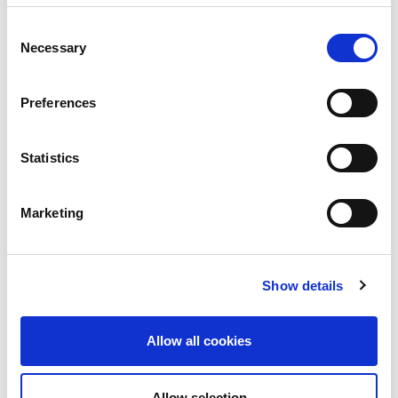
Consent
LUE LISÄÄ »
Necessary
Selection
12.6.2022
Preferences
Statistics
AJANKOHTAISTA
Marketing
Show details
Allow all cookies
Meitä on lopulta 13 454
kajolaista!
Allow selection