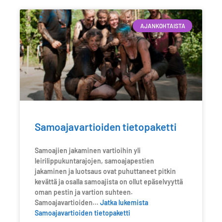
AJANKOHTAISTA
Samoajavartioiden tietopaketti
Samoajien jakaminen vartioihin yli
leirilippukuntarajojen, samoajapestien
jakaminen ja luotsaus ovat puhuttaneet pitkin
kevättä ja osalla samoajista on ollut epäselvyyttä
oman pestin ja vartion suhteen.
Samoajavartioiden…
Jatka lukemista
Samoajavartioiden tietopaketti