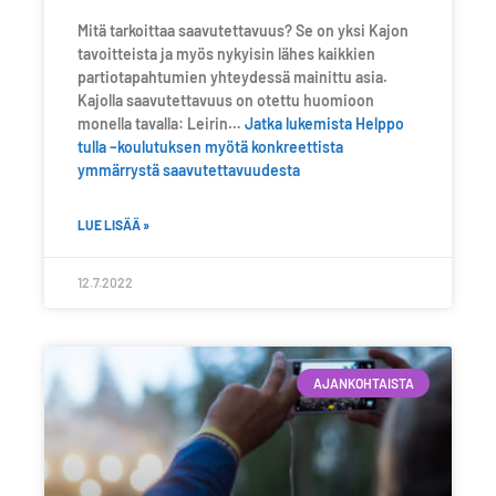
Mitä tarkoittaa saavutettavuus? Se on yksi Kajon
tavoitteista ja myös nykyisin lähes kaikkien
partiotapahtumien yhteydessä mainittu asia.
Kajolla saavutettavuus on otettu huomioon
monella tavalla: Leirin…
Jatka lukemista
Helppo
tulla –koulutuksen myötä konkreettista
ymmärrystä saavutettavuudesta
LUE LISÄÄ »
12.7.2022
AJANKOHTAISTA