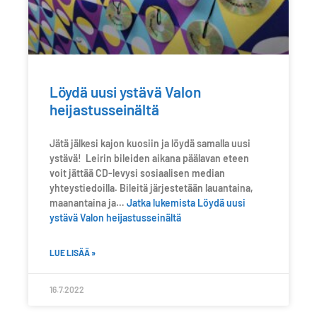
Löydä uusi ystävä Valon
heijastusseinältä
Jätä jälkesi kajon kuosiin ja löydä samalla uusi
ystävä! Leirin bileiden aikana päälavan eteen
voit jättää CD-levysi sosiaalisen median
yhteystiedoilla. Bileitä järjestetään lauantaina,
maanantaina ja…
Jatka lukemista
Löydä uusi
ystävä Valon heijastusseinältä
LUE LISÄÄ »
16.7.2022