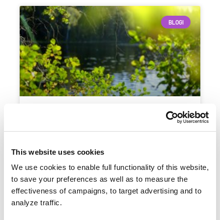
BLOGI
Kestävyysohjeita lippukunnille –
missä, mitä ja miksi?
This website uses cookies
Kajon lähestyessä käsillä ovat myös viimeiset
We use cookies to enable full functionality of this website,
hetket huolehtia siitä, että yhteen kokoontuvien
lippukuntien osallistuminen on mahdollisimman
to save your preferences as well as to measure the
kestävää. Olettehan huomanneet tämän työn
effectiveness of campaigns, to target advertising and to
tueksi laaditun Lippukunnat kestävästi…
Jatka
analyze traffic.
lukemista
Kestävyysohjeita lippukunnille – missä,
mitä ja miksi?