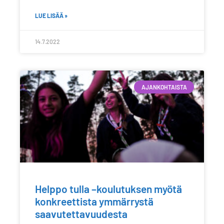
LUE LISÄÄ »
14.7.2022
AJANKOHTAISTA
Helppo tulla –koulutuksen myötä
konkreettista ymmärrystä
saavutettavuudesta