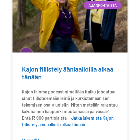
AJANKOHTAISTA
Kajon fiilistely ääniaalloilla alkaa
tänään
Kajon ikioma podcast nimeltään Kaiku johdattaa
sinut fiilistelemään leiriä ja kurkistamaan sen
tekemisen osa-alueisiin. Miten metsään rakentuu
kokonainen kaupunki muutamassa päivässä?
Entä 13 000 partiolaista…
Jatka lukemista
Kajon
fiilistely ääniaalloilla alkaa tänään