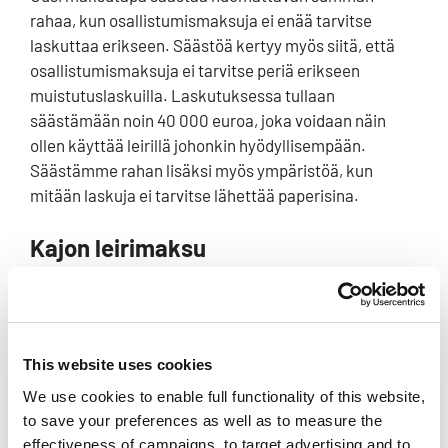
rahaa, kun osallistumismaksuja ei enää tarvitse
laskuttaa erikseen. Säästöä kertyy myös siitä, että
osallistumismaksuja ei tarvitse periä erikseen
muistutuslaskuilla. Laskutuksessa tullaan
säästämään noin 40 000 euroa, joka voidaan näin
ollen käyttää leirillä johonkin hyödyllisempään.
Säästämme rahan lisäksi myös ympäristöä, kun
mitään laskuja ei tarvitse lähettää paperisina.
Kajon leirimaksu
Kajon leirimaksu on kokoaikaisilta leirin osallistujilta
tarpojasta ylöspäin 2.2.2022 saakka
250 euroa
.
Ilmoittautuminen yksittäisiksi leiripäiviksi (päiväleiri)
This website uses cookies
on
yli 18-vuotiaiden
osalta mahdollista 15.5.2022
saakka. Huoltajan mukana on mahdollista ilmoittaa
We use cookies to enable full functionality of this website,
myös alle kohderyhmäikäisiä (alle 12-vuotiaita) lapsia,
to save your preferences as well as to measure the
jotka eivät osallistu ikäkausiohjelmaan.
effectiveness of campaigns, to target advertising and to