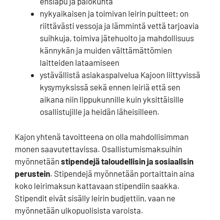
ensiapu ja palokunta
nykyaikaisen ja toimivan leirin puitteet; on
riittävästi vessoja ja lämmintä vettä tarjoavia
suihkuja, toimiva jätehuolto ja mahdollisuus
kännykän ja muiden välttämättömien
laitteiden lataamiseen
ystävällistä asiakaspalvelua Kajoon liittyvissä
kysymyksissä sekä ennen leiriä että sen
aikana niin lippukunnille kuin yksittäisille
osallistujille ja heidän läheisilleen.
Kajon yhtenä tavoitteena on olla mahdollisimman
monen saavutettavissa. Osallistumismaksuihin
myönnetään
stipendejä taloudellisin ja sosiaalisin
perustein
. Stipendejä myönnetään portaittain aina
koko leirimaksun kattavaan stipendiin saakka.
Stipendit eivät sisälly leirin budjettiin, vaan ne
myönnetään ulkopuolisista varoista.