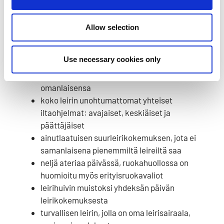
osallistumismaksu
320 €
.
Allow selection
Hinta kattaa:
Use necessary cookies only
kaiken leirillä tarjottavan monipuolisen
päiväohjelman, joka on jokaiselle ikäkaudelle
omanlaisensa
koko leirin unohtumattomat yhteiset
iltaohjelmat: avajaiset, keskiäiset ja
päättäjäiset
ainutlaatuisen suurleirikokemuksen, jota ei
samanlaisena pienemmiltä leireiltä saa
neljä ateriaa päivässä, ruokahuollossa on
huomioitu myös erityisruokavaliot
leirihuivin muistoksi yhdeksän päivän
leirikokemuksesta
turvallisen leirin, jolla on oma leirisairaala,