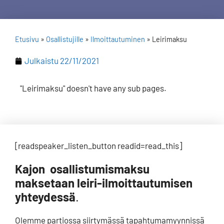
Etusivu
»
Osallistujille
»
Ilmoittautuminen
»
Leirimaksu
Julkaistu
22/11/2021
"Leirimaksu" doesn't have any sub pages.
[readspeaker_listen_button readid=read_this]
Kajon osallistumismaksu
maksetaan leiri-ilmoittautumisen
yhteydessä
.
Olemme partiossa siirtymässä tapahtumamyynnissä