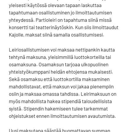
yleisesti käytössä olevaan tapaan laskuttaa
tapahtumaan osallistuminen jo ilmoittautumisen
yhteydessä. Partioleiri on tapahtuma siinä missä
konsertti tai teatterinäytöskin. Kun siis ilmoittaudut
Kajolle, maksat siinä samalla osallistumisesi.
Leiriosallistumisen voi maksaa nettipankin kautta
tehtynä maksuna, yleisimmillä luottokorteilla tai
osamaksuna. Osamaksun tarjoaa ulkopuolinen
yhteistyökumppani heidän ehtojensa mukaisesti.
Sekä osamaksu että luottokortilla maksaminen
mahdollistavat, että maksun voi jakaa pienempiin
osiin ja maksaa omassa tahdissa. Leirimaksuun on
myös mahdollista hakea stipendiä taloudellisista
syistä. Stipendin hakemiseen tulee tarkemmat
ohjeistukset ennen ilmoittautumisen avautumista.
Uusi maksutapa säästää huomattavan summan