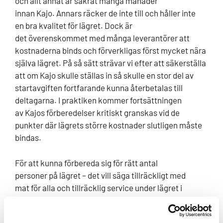
och allt annat är säkrat många månader
innan Kajo. Annars räcker de inte till och håller inte
en bra kvalitet för lägret. Dock är
det överenskommet med många leverantörer att
kostnaderna binds och förverkligas först mycket nära
själva lägret. På så sätt strävar vi efter att säkerställa
att om Kajo skulle ställas in så skulle en stor del av
startavgiften fortfarande kunna återbetalas till
deltagarna. I praktiken kommer fortsättningen
av Kajos förberedelser kritiskt granskas vid de
punkter där lägrets större kostnader slutligen måste
bindas.
För att kunna förbereda sig för rätt antal
personer på lägret – det vill säga tillräckligt med
mat för alla och tillräcklig service under lägret i
förhållande till antalet deltagare – måste anmälningar
samlas in många månader innan lägrets början. Att