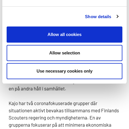
Förra sommaren höll vi scouter
mindre scoutevenemang utan några coronasmittor,
Show details
även om coronasituationen just då bara blev värre.
Det finns mycket att lära av dessa och många andra
Allow all cookies
offentliga evenemang inför nästa sommar. Dessutom
kommer vaccinationstäckningen nästa sommar
att vara betydligt bättre än dagens situation, särskilt
Allow selection
bland unga. Vi kan alla hjälpa till att säkra det mest
spektakulära scoutevenemanget nästa sommar
Use necessary cookies only
genom att ta vaccinet och sköta hygienen. Det
som förhindrar corona under lägret, förhindrar den äv
en på andra håll i samhället.
Kajo har två coronafokuserade grupper där
situationen aktivt bevakas tillsammans med Finlands
Scouters regering och myndigheterna. En av
grupperna fokuserar på att minimera ekonomiska