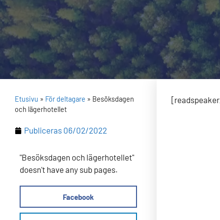
Etusivu
»
För deltagare
»
Besöksdagen
[readspeaker_
och lägerhotellet
Publiceras
06/02/2022
"Besöksdagen och lägerhotellet"
doesn't have any sub pages.
Facebook