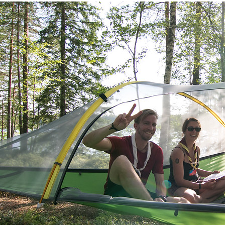
Outwell Cloud 2
Primus Bifrost H6