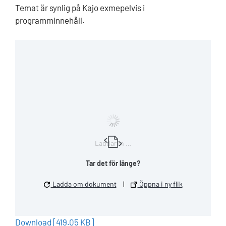
Temat är synlig på Kajo exmepelvis i
programminnehåll.
Laddar in …
Tar det för länge?
Ladda om dokument
|
Öppna i ny flik
Download [419.05 KB]