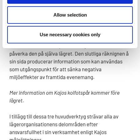
Genom att uppskatta Kajos miljöeffekter producerar
Allow selection
vi information för att skapa mera hållbara offentliga
evenemang.
Miljöeffekterna uppskattas genom att
Use necessary cookies only
räkna Kajos kolfotspår
. Genom att följa hur fotspåren
utvecklar redan när vi planerar Kajo kan vi redan
påverka den på själva lägret. Den slutliga räknignen å
sin sida producerar information som kan användas
som utgångspunkt för att sänka negativa
miljöeffekter av framtida evenemang.
Mer information om Kajos kolfotspår kommer före
lägret.
I tillägg till dessa tre huvudverktyg strävar alla av
lägerorganisationens delområden efter
ansvarsfullhet i sin verksamhet enligt Kajos
målsättningar.