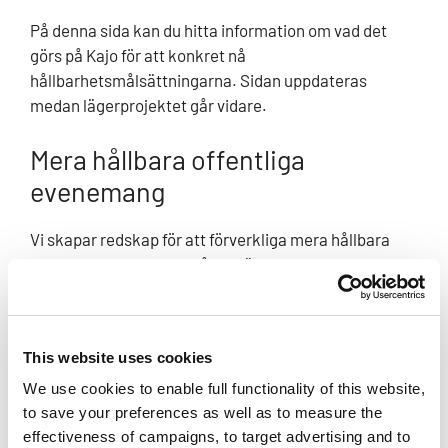
På denna sida kan du hitta information om vad det
görs på Kajo för att konkret nå
hållbarhetsmålsättningarna. Sidan uppdateras
medan lägerprojektet går vidare.
Mera hållbara offentliga
evenemang
Vi skapar redskap för att förverkliga mera hållbara
offentliga evenemang på tre sätt:
värdering av ansvarsfullheten av
anskaffningar och samarbetspartners
This website uses cookies
noggrann rapportering av det
ansvarsfullhetsarbete som görs
We use cookies to enable full functionality of this website,
to save your preferences as well as to measure the
uppskattning av miljöeffekter som täcker hela
effectiveness of campaigns, to target advertising and to
lägerorganisationen