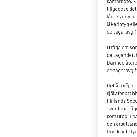
samarbete. Ka
tillgodose det
lägret, men de
läkarintyg el
deltagaravgift
I fråga om so
deltagandet, å
Därmed återbe
deltagaravgif
Det är möjlig
själv för att
Finlands Scou
avgiften. Läg
som uteblir h
den ersättand
Om du inte ly