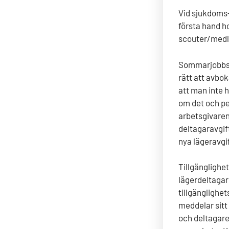
Vid sjukdoms- 
första hand h
scouter/medl
Sommarjobbs-,
rätt att avbo
att man inte 
om det och pe
arbetsgivaren
deltagaravgif
nya lägeravgi
Tillgänglighet
lägerdeltagar
tillgänglighet
meddelar sitt 
och deltagare