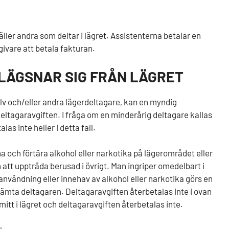
ller andra som deltar i lägret.
Assistenterna betalar en
givare att betala fakturan.
LÄGSNAR SIG FRÅN LÄGRET
själv och/eller andra lägerdeltagare, kan en myndig
eltagaravgiften. I fråga om en minderårig deltagare kallas
as inte heller i detta fall.
eha och förtära alkohol eller narkotika på lägerområdet eller
h att uppträda berusad i övrigt. Man ingriper omedelbart i
 användning eller innehav av alkohol eller narkotika görs en
a deltagaren. Deltagaravgiften återbetalas inte i ovan
tt i lägret och deltagaravgiften återbetalas inte.