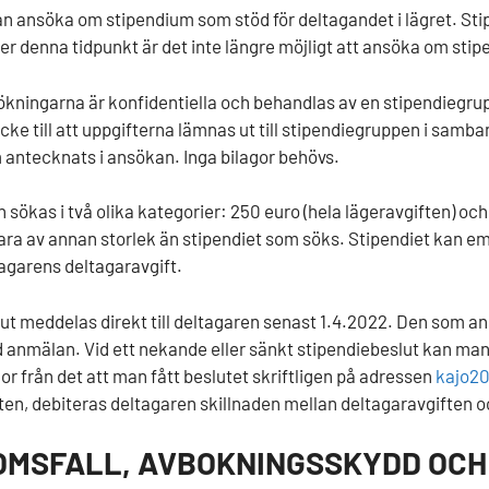
n ansöka om stipendium som stöd för deltagandet i lägret. St
ter denna tidpunkt är det inte längre möjligt att ansöka om sti
kningarna är konfidentiella och behandlas av en stipendiegrup
ycke till att uppgifterna lämnas ut till stipendiegruppen i samb
 antecknats i ansökan. Inga bilagor behövs.
 sökas i två olika kategorier: 250 euro (hela lägeravgiften) och
vara av annan storlek än stipendiet som söks. Stipendiet kan em
tagarens deltagaravgift.
ut meddelas direkt till deltagaren senast 1.4.2022. Den som an
nmälan. Vid ett nekande eller sänkt stipendiebeslut kan man 
or från det att man fått beslutet skriftligen på adressen
kajo20
ten, debiteras deltagaren skillnaden mellan deltagaravgiften o
MSFALL, AVBOKNINGSSKYDD OCH