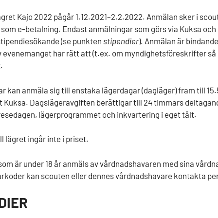
lägret Kajo 2022 pågår 1.12.2021–2.2.2022. Anmälan sker i sco
som e-betalning. Endast anmälningar som görs via Kuksa och
stipendiesökande (se punkten
stipendier
). Anmälan är bindande
 evenemanget har rätt att (t.ex. om myndighetsföreskrifter så 
.
r kan anmäla sig till enstaka lägerdagar (dagläger) fram till 15
et
Kuksa.
Dagslägeravgiften berättigar till 24 timmars deltagan
resedagen, lägerprogrammet och inkvartering i eget tält.
l lägret ingår inte i priset.
som är under 18 år anmäls av vårdnadshavaren med sina vårdna
rkoder kan scouten eller dennes vårdnadshavare kontakta pe
DIER