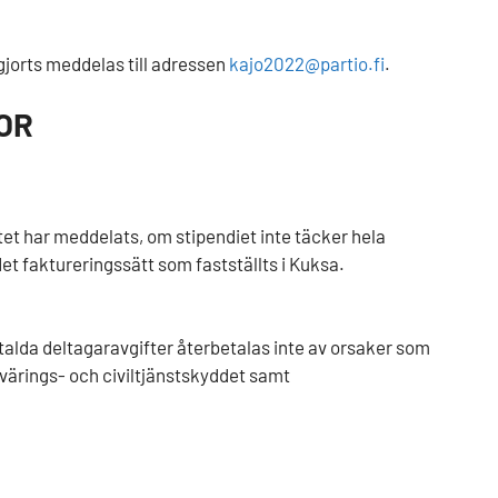
gjorts meddelas till adressen
kajo2022@partio.fi
.
KOR
et har meddelats, om stipendiet inte täcker hela
det faktureringssätt som fastställts i Kuksa.
alda deltagaravgifter återbetalas inte av orsaker som
värings- och civiltjänstskyddet samt