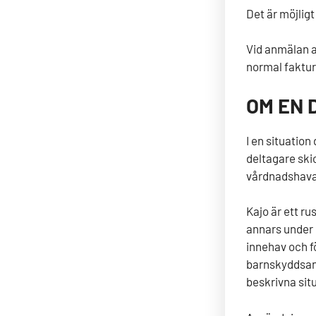
Det är möjligt
Vid anmälan a
normal faktur
OM EN 
I en situation
deltagare ski
vårdnadshavar
Kajo är ett ru
annars under l
innehav och fö
barnskyddsan
beskrivna sit