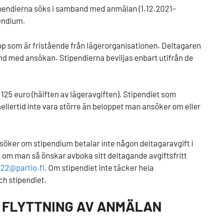
ipendierna söks i samband med anmälan (1.12.2021–
pendium.
p som är fristående från lägerorganisationen. Deltagaren
and med ansökan. Stipendierna beviljas enbart utifrån de
 125 euro (hälften av lägeravgiften). Stipendiet som
ellertid inte vara större än beloppet man ansöker om eller
söker om stipendium betalar inte någon deltagaravgift i
om man så önskar avboka sitt deltagande avgiftsfritt
22@partio.fi
. Om stipendiet inte täcker hela
ch stipendiet.
 FLYTTNING AV ANMÄLAN