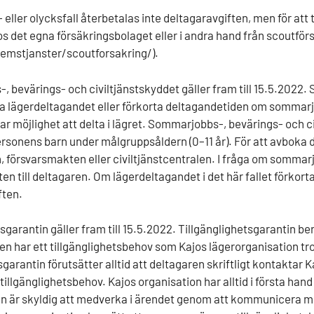
eller olycksfall återbetalas inte deltagaravgiften, men för att 
os det egna försäkringsbolaget eller i andra hand från scoutfö
emstjanster/scoutforsakring/).
 bevärings- och civiltjänstskyddet gäller fram till 15.5.2022.
ka lägerdeltagandet eller förkorta deltagandetiden om sommarj
har möjlighet att delta i lägret. Sommarjobbs-, bevärings- och
rsonens barn under målgruppsåldern (0–11 år). För att avboka de
, försvarsmakten eller civiltjänstcentralen. I fråga om sommar
ten till deltagaren. Om lägerdeltagandet i det här fallet förkor
ften.
sgarantin gäller fram till 15.5.2022. Tillgänglighetsgarantin ber
en har ett tillgänglighetsbehov som Kajos lägerorganisation tro
sgarantin förutsätter alltid att deltagaren skriftligt kontaktar
tillgänglighetsbehov. Kajos organisation har alltid i första hand 
n är skyldig att medverka i ärendet genom att kommunicera med