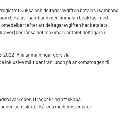
utregistret Kuksa och deltagaravgiften betalas i samband
 som betalas i samband med anmälan beaktas, med
 omedelbart efter att deltagaravgiften har betalats.
kräver) begränsa det maximala antalet deltagare i
.5.2022. Alla anmälningar görs via
de inklusive måltider från lunch på ankomstdagen till
dshavarkoder. I frågor kring att skapa
rsonen som sköter kårens medlemsregister.