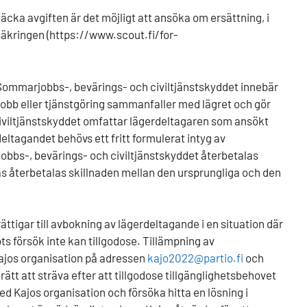
täcka avgiften är det möjligt att ansöka om ersättning, i
rsäkringen (https://www.scout.fi/for-
 Sommarjobbs-, bevärings- och civiltjänstskyddet innebär
obb eller tjänstgöring sammanfaller med lägret och gör
 civiltjänstskyddet omfattar lägerdeltagaren som ansökt
ltagandet behövs ett fritt formulerat intyg av
jobbs-, bevärings- och civiltjänstskyddet återbetalas
tas återbetalas skillnaden mellan den ursprungliga och den
ättigar till avbokning av lägerdeltagande i en situation där
ts försök inte kan tillgodose. Tillämpning av
 Kajos organisation på adressen
kajo2022@partio.fi
och
rätt att sträva efter att tillgodose tillgänglighetsbehovet
 Kajos organisation och försöka hitta en lösning i