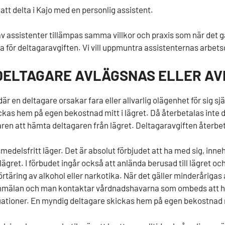
 att delta i Kajo med en personlig assistent.
v assistenter tillämpas samma villkor och praxis som när det gä
a för deltagaravgiften. Vi vill uppmuntra assistenternas arbets
DELTAGARE AVLÄGSNAS ELLER AV
 där en deltagare orsakar fara eller allvarlig olägenhet för sig 
ckas hem på egen bekostnad mitt i lägret. Då återbetalas inte d
en att hämta deltagaren från lägret. Deltagaravgiften återbetal
smedelsfritt läger. Det är absolut förbjudet att ha med sig, inn
ägret. I förbudet ingår också att anlända berusad till lägret oc
rtäring av alkohol eller narkotika. När det gäller minderårigas
mälan och man kontaktar vårdnadshavarna som ombeds att hämt
uationer. En myndig deltagare skickas hem på egen bekostnad mi