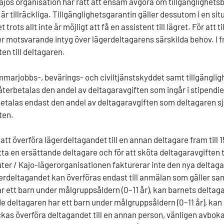
jos organisation har rätt att ensam avgöra om tillgänglighet
 är tillräckliga. Tillgänglighetsgarantin gäller dessutom i en s
t trots allt inte är möjligt att få en assistent till lägret. För at
ler motsvarande intyg över lägerdeltagarens särskilda behov. I 
en till deltagaren.
mmarjobbs-, bevärings- och civiltjänstskyddet samt tillgängligh
terbetalas den andel av deltagaravgiften som ingår i stipendiet 
talas endast den andel av deltagaravgiften som deltagaren själ
ten.
t att överföra lägerdeltagandet till en annan deltagare fram til
 hitta en ersättande deltagare och för att sköta deltagaravgift
ter / Kajo-lägerorganisationen fakturerar inte den nya deltag
erdeltagandet kan överföras endast till anmälan som gäller 
ar ett barn under målgruppsåldern (0–11 år), kan barnets delta
e deltagaren har ett barn under målgruppsåldern (0–11 år), kan
ckas överföra deltagandet till en annan person, vänligen avbo