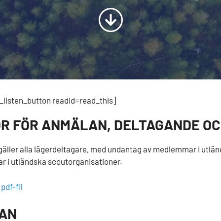
listen_button readid=read_this]
OR FÖR ANMÄLAN, DELTAGANDE OC
 gäller alla lägerdeltagare, med undantag av medlemmar i utlän
 i utländska scoutorganisationer.
pdf-fil
LAN