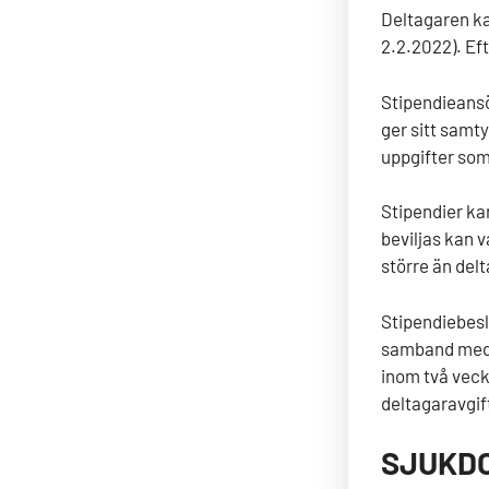
Deltagaren ka
2.2.2022). Ef
Stipendieansö
ger sitt samt
uppgifter som
Stipendier kan
beviljas kan 
större än del
Stipendiebesl
samband med a
inom två veck
deltagaravgif
SJUKDO