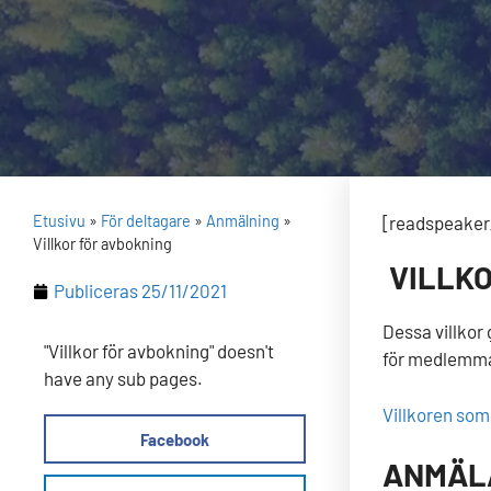
Etusivu
»
För deltagare
»
Anmälning
»
[readspeaker_
Villkor för avbokning
VILLK
Publiceras
25/11/2021
Dessa villkor
"Villkor för avbokning" doesn't
för medlemmar
have any sub pages.
Villkoren som 
Facebook
ANMÄ