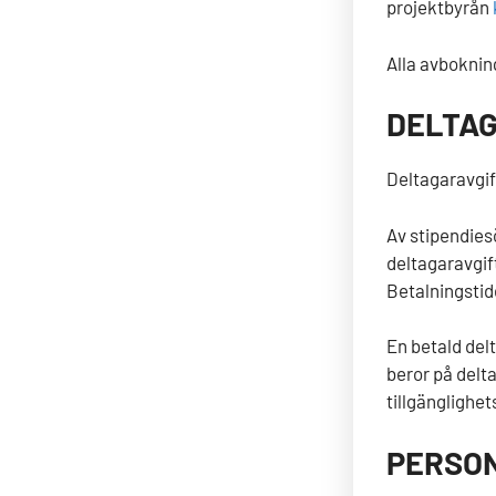
projektbyrån
Alla avboknin
DELTAG
Deltagaravgi
Av stipendies
deltagaravgift
Betalningstid
En betald delt
beror på delt
tillgänglighe
PERSON