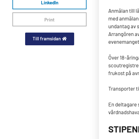
LinkedIn
Anmälan till 
med anmälan 
Print
undantag av 
Arrangören av
Till framsidan
evenemanget
Över 18-åringa
scoutregistr
frukost på av
Transporter til
En deltagare 
vårdnadshava
STIPEN