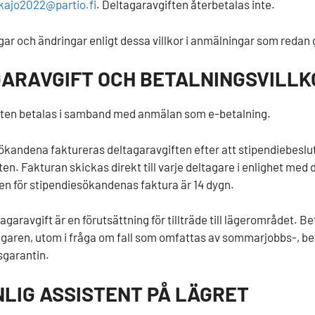
kajo2022@partio.fi
. Deltagaravgiften återbetalas inte.
gar och ändringar enligt dessa villkor i anmälningar som redan 
ARAVGIFT OCH BETALNINGSVILL
ften betalas i samband med anmälan som e-betalning.
ökandena faktureras deltagaravgiften efter att stipendiebeslut
en. Fakturan skickas direkt till varje deltagare i enlighet med 
en för stipendiesökandenas faktura är 14 dygn.
agaravgift är en förutsättning för tillträde till lägerområdet.
Bet
agaren, utom i fråga om fall som omfattas av sommarjobbs-, be
tsgarantin.
LIG ASSISTENT PÅ LÄGRET