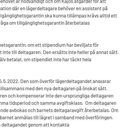
sbehovet är nödvändigt och om Kajos
åtgärder för att
ituation där en lägerdeltagare behöver en assistent på
t tillgänglighetsgarantin ska kunna tillämpas krävs alltid ett
fråga om tillgänglighetsgarantin återbetalas
etsgarantin, om ett stipendium har beviljats för
inte till deltagaren. Den ersätts inte heller på annat sätt.
v betalat, om stipendiet inte har täckt hela
l 15.5.2022. Den som överför lägerdeltagandet ansvarar
en tillsammans med den nya deltagaren på önskat sätt.
aren och kompenserar inte den ursprungliga deltagaren
samma tidsperiod och samma avgiftsklass. Om deltagaren
gande avbokas och barnets deltagaravgift återbetalas. Om
 barnet anmälas till lägret i samband med överföringen.
ka deltagandet genom att kontakta