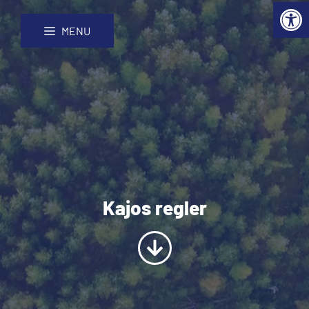
Open 
Hoppa
Webbplatskarta
till
MENU
innehåll
Kajos regler