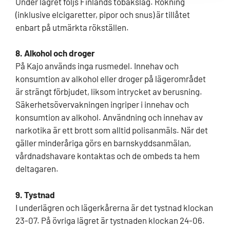
Under lägret följs Finlands tobakslag. Rökning
(inklusive elcigaretter, pipor och snus) är tillåtet
enbart på utmärkta rökställen.
8. Alkohol och droger
På Kajo används inga rusmedel. Innehav och
konsumtion av alkohol eller droger på lägerområdet
är strängt förbjudet, liksom intrycket av berusning.
Säkerhetsövervakningen ingriper i innehav och
konsumtion av alkohol. Användning och innehav av
narkotika är ett brott som alltid polisanmäls. När det
gäller minderåriga görs en barnskyddsanmälan,
vårdnadshavare kontaktas och de ombeds ta hem
deltagaren.
9. Tystnad
I underlägren och lägerkårerna är det tystnad klockan
23-07. På övriga lägret är tystnaden klockan 24-06.