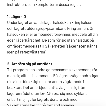
instruktion, som kompletterar dessa regler.
1. Läger-ID
Under lägret används lägerhalsduken kring halsen
och lägrets åldersgrup-psarmband kring armen. Om
halsduken eller armbandet försvinner, meddela till din
egen lägerkårschef. De som rör sig utan halsduk på
området meddelas till Säkerheten (säkerheten känns
igen på reflexvästarna).
2. Att röra sig på området
Till program och andra gemensamma evenemang rör
man sig alltid tillsammans. På lägrets vägar och stigar
rör vi oss försiktigt och tar andra vägfarande i
beaktan. Det är förbjudet att avlägsna sig från
lägerområdet utan lov. Att röra sig med cyklar är
enbart möjligt för lägrets donare och med
Säkerhetens lov, för på förhand angivna