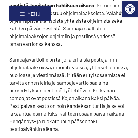
huhtikuun aikana
Open 
Skip
Site
pestistä ilmoitetaan huhtikuun aikana
.
Samoajien
to
map
ohjelma Kajolla koostuu ohjelmalaaksoista, Välähdys-
MENU
Content
ohjelmapisteistä, isoista yhteisistä ohjelmista sekä
kahden päivän pestistä. Samoaja osallistuu
ohjelmalaaksojen ohjelmiin ja pestiinsä yhdessä
oman vartionsa kanssa.
Samoajavartioille on tarjolla erilaisia pestejä mm.
ohjelmalaaksoissa, muonituksessa, yhteisohjelmissa,
huollossa ja viestinnässä. Mitään erityisosaamista ei
tarvita ennen leiriä ja samoajavartio saa aina
perehdytyksen pestinsä työtehtäviin. Kaikkiaan
samoajat ovat pestissä Kajon aikana kaksi päivää.
Pestipäivän kesto on noin kahdeksan tuntia ja se voi
jakaantua esimerkiksi kahteen osaan päivän aikana.
Hengähdys- ja ruokatauolle pääsee toki
pestipäivänkin aikana.