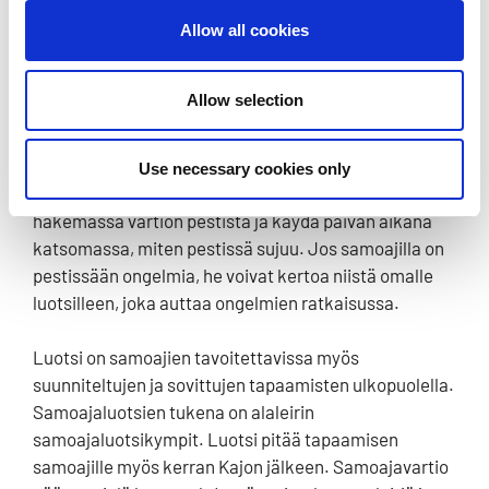
tulevaa pestiään ja saa luotsilta hyviä vinkkejä
onnistuneeseen pestiin. Leirillä luotsi on mukana
Allow all cookies
ohjelmalaaksoissa ja viettää leirin aikana yhden
kokonaisen päivän ohjelmalaaksossa vartion kanssa.
Allow selection
Samoajaluotsi on samoajien tukena esimerkiksi
saattamalla vartion pestipaikalle ja osoittamalla
Use necessary cookies only
heille pestiesihenkilön. Luotsi voi myös käydä
hakemassa vartion pestistä ja käydä päivän aikana
katsomassa, miten pestissä sujuu. Jos samoajilla on
pestissään ongelmia, he voivat kertoa niistä omalle
luotsilleen, joka auttaa ongelmien ratkaisussa.
Luotsi on samoajien tavoitettavissa myös
suunniteltujen ja sovittujen tapaamisten ulkopuolella.
Samoajaluotsien tukena on alaleirin
samoajaluotsikympit. Luotsi pitää tapaamisen
samoajille myös kerran Kajon jälkeen. Samoajavartio