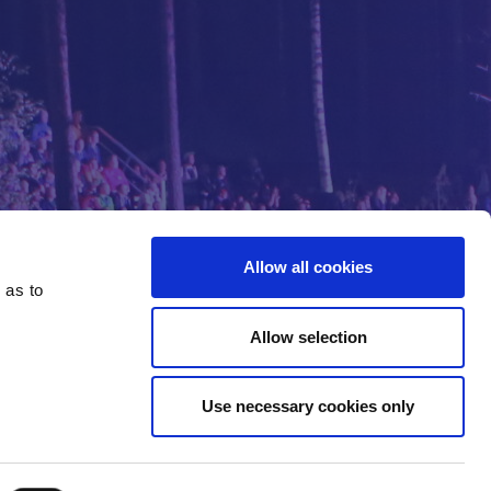
Allow all cookies
 as to
Allow selection
Use necessary cookies only
n sitten jo tuhansia! Jotta kaikki Kajolle osallistuvat
leiriä tehdessä ja itse leirillä käytämme. Tässä