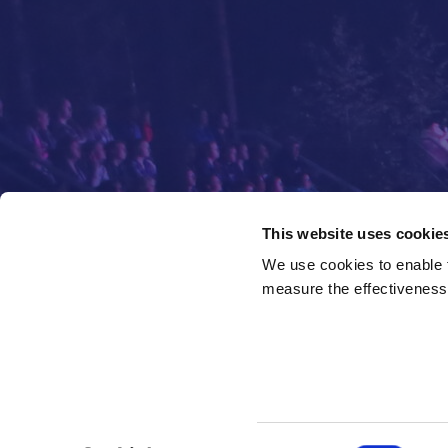
This website uses cookie
We use cookies to enable fu
measure the effectiveness 
Kajoa tekee jo iso joukko partiolaisia ja elokuussa tekijöitä h
tuntisivat olonsa tasavertaisesti tervetulleiksi Kajon jengii