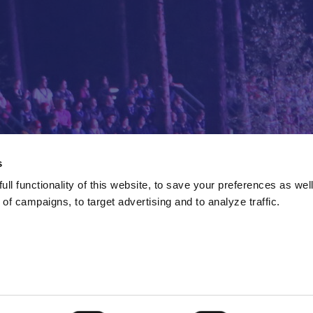
s
ll functionality of this website, to save your preferences as well
of campaigns, to target advertising and to analyze traffic.
aetaan vielä lisää. Itse leirillä meitä tekijöitä ja osallistujia o
n, on syytä kiinnittää huomiota siihen, miten ja millaista kieltä 