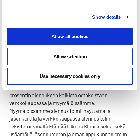
Muutama iso tavarantoimittajamme on myös lähtenyt
tähän sponsorointiin mukaan. Esimerkiksi Halti ja
Show details
Haglöfs lahjoittavat makuupusseja ja Vandernet oy
Light My Firen ruokailuvälineitä. Haluamme olla
Allow all cookies
mukana mahdollistamassa uusien nuorten
tutustumisen partiotoimintaan ja osaltamme
lahjoittaa vastuulliseen kohteeseen. Lisäksi
Allow selection
toimitamme retkeilyvälineitä muun muassa
johtajahuoltoon ja Kajon kutsuvieraille.
Use necessary cookies only
Tiesitkö muuten, että partiolaiset saavat meiltä 10
prosentin alennuksen kaikista ostoksistaan
verkkokaupassa ja myymälöissämme.
Myymälöissämme alennus toimii näyttämällä
jäsenkorttia ja verkkokaupassa alennus toimii
rekisteröitymällä Elämää Ulkona Klubilaiseksi, sekä
lisäämällä jäsennumeron ja oman lippukunnan omiin