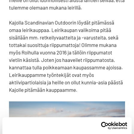
tulemme olemaan mukana leirillä.
Kajolla Scandinavian Outdoorin löydät pitämässä
omaa leirikauppaa. Leirikaupan valikoima pitää
sisällään mm. retkeilyvaatteita ja -varusteita, sekä
tottakai suosittuja riippumattoja! Olimme mukana
myös Roihulla vuonna 2016 ja tällöin riippumatot
vietiin käsistä. Joten jos haaveilet riippumatosta,
kannattaa tulla poikkeamaan kaupassamme ajoissa.
Leirikauppamme työntekijät ovat myös
aktiivipartiolaisia ja heille on ollut kunnia-asia päästä
Kajolle pitämään kauppaamme.