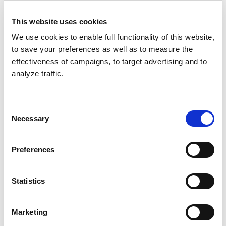
This website uses cookies
We use cookies to enable full functionality of this website,
to save your preferences as well as to measure the
effectiveness of campaigns, to target advertising and to
analyze traffic.
Mukana mahdollistamassa
Consent
tutustujaleiriä
Necessary
Selection
Arvojemme mukaan elämä ulkona kuuluu kaikille ja
Preferences
metsä on paikka, jossa jokainen voi olla oma itsensä
ja kokea positiivisia seikkailuja ilman isoja ennakko-
odotuksia. Tästä syystä sponsoroimme myös Kajon
Statistics
partioon tutustujaleiriin retkeilyvälineet niin, että
partioon tutustuvat lapset ja nuoret voivat yöpyä,
Marketing
ruokailla ja osallistua aktiviteetteihin leirillä.