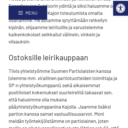
Scandinavian Outdoor mukana
Open 
Skip
Site
Scandinavian Outdoorin ydintä ja siksi haluamme olla
Kajolla
to
map
mahdollistamassa Kajon toteutumista omalta
MENU
Content
osaltamme. Me autamme sytyttämään retkeilyn
kipinän, ohjaamme leiritulille ja varustelemme
kaikenkokoiset seikkailut välinein, vinkein ja
viisauksin.
Ostoksille leirikauppaan
Tiivis yhteistyömme Suomen Partiolaisten kanssa
(olemme mm. virallinen partiotuotteiden toimittaja ja
SP:n yhteistyökumppani), sekä aikaisemmat
positiiviset kokemukset suurleireiltä takaavat sen,
että halusimme olla mukana
pääyhteistyökumppanina Kajolla. Jaamme lisäksi
partion kanssa samat vastuullisuusarvot. Moni
meidän työntekijöistämme on partiolainen, joten
meille on ollut luonnollisesti alusta lähtien selvää, että