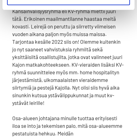
leirikokemuksessasi tarkoittaa?
Kansainvälisyysryhmä eli KV-ryhmä miettii juuri
tätä. Erikoinen maailmantilanne haastaa meitä
kovasti. Leirejä on peruttu ja siirretty viimeisen
vuoden aikana paljon myös muissa maissa.
Tarjontaa kesälle 2022 siis on! Olemme kuitenkin
jo nyt saaneet vahvistuksia ryhmiltä sekä
yksittäisiltä osallistujilta, jotka ovat valinneet juuri
Kajon matkakohteekseen. KV-vieraiden lisäksi KV-
ryhmä suunnittelee myös mm. home hospitalityn
järjestämistä, ulkomaalaisten vieraidemme
siirtymiä ja pestejä Kajolla. Nyt olisi siis hyvä aika
sinunkin kutsua ystävälippukunnat ja muut kv-
ystävät leirille!
Osa-alueen johtajana minulle tuottaa erityisesti
iloa se into ja tekemisen palo, mitä osa-alueemme
pestatuista hehkuu. Meidän