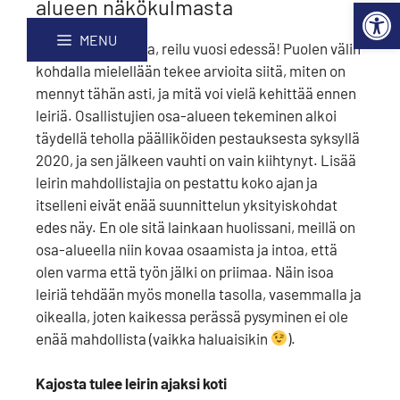
alueen näkökulmasta
alueen näkökulmasta
Open 
Skip
Site
to
map
MENU
Reilu vuosi takana, reilu vuosi edessä! Puolen välin
Content
kohdalla mielellään tekee arvioita siitä, miten on
mennyt tähän asti, ja mitä voi vielä kehittää ennen
leiriä. Osallistujien osa-alueen tekeminen alkoi
täydellä teholla päälliköiden pestauksesta syksyllä
2020, ja sen jälkeen vauhti on vain kiihtynyt. Lisää
leirin mahdollistajia on pestattu koko ajan ja
itselleni eivät enää suunnittelun yksityiskohdat
edes näy. En ole sitä lainkaan huolissani, meillä on
osa-alueella niin kovaa osaamista ja intoa, että
olen varma että työn jälki on priimaa. Näin isoa
leiriä tehdään myös monella tasolla, vasemmalla ja
oikealla, joten kaikessa perässä pysyminen ei ole
enää mahdollista (vaikka haluaisikin
).
Kajosta tulee leirin ajaksi koti