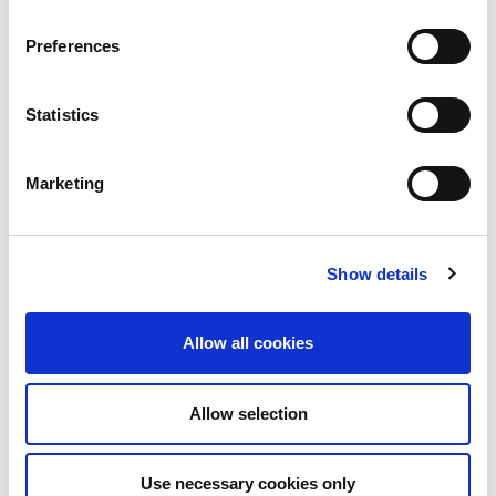
osa-alueilla ja miten meidän osa-alueemme
saavutettavuusryhmä on saanut tarjota tukea
Preferences
saavutettavuuden suunnittelussa.
Poikkileikkaavan yhteistyön lisäksi
Statistics
saavutettavuusryhmä vastaa partioon tutustujista,
käännöksistä sekä esteettömyydestä. Toiveissa
on, että Kajo olisi juuri se leiri, josta partioon
Marketing
tutustuja saa kipinän hakeutua oman alueensa
lippukuntaan. Käännöksiä tukemaan on pestattu ja
edelleen haetaan kääntäjiä, joiden lisäksi
Show details
käännöksissä tehdään korkeakouluyhteistyötä
sekä yritysyhteistyötä. Olisiko sinusta Kajon
ruotsinkieliseksi kääntäjäksi? Tsekkaa pestihaku
Allow all cookies
täältä
ja tule mukaan porukkaan!
Allow selection
100 erilaista kansainvälistä kohtaamista Kajolla!
Mitä kansainvälinen kohtaaminen voisi sinun
Use necessary cookies only