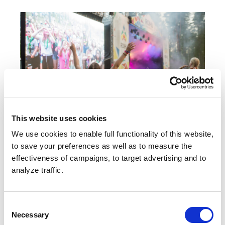
This website uses cookies
We use cookies to enable full functionality of this website,
to save your preferences as well as to measure the
Saavutettava Kajo
effectiveness of campaigns, to target advertising and to
analyze traffic.
Kajon yhtenä päätavoitteista on parantaa
suurleirien saavutettavuutta. Tavoite on
projektissa läpileikkaava. On ollut mahtava nähdä,
Consent
Necessary
miten saavutettavuustavoite on otettu omaksi eri
Selection