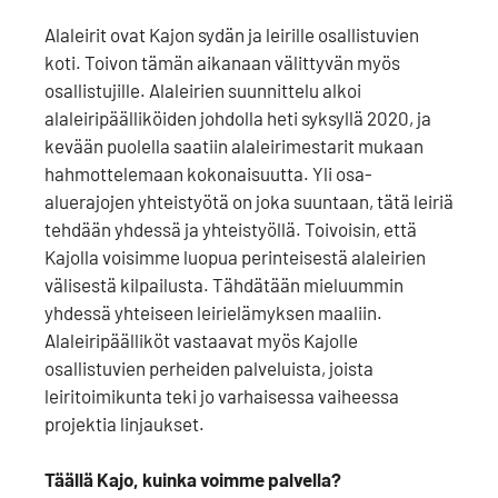
Alaleirit ovat Kajon sydän ja leirille osallistuvien
koti. Toivon tämän aikanaan välittyvän myös
osallistujille. Alaleirien suunnittelu alkoi
alaleiripäälliköiden johdolla heti syksyllä 2020, ja
kevään puolella saatiin alaleirimestarit mukaan
hahmottelemaan kokonaisuutta. Yli osa-
aluerajojen yhteistyötä on joka suuntaan, tätä leiriä
tehdään yhdessä ja yhteistyöllä. Toivoisin, että
Kajolla voisimme luopua perinteisestä alaleirien
välisestä kilpailusta. Tähdätään mieluummin
yhdessä yhteiseen leirielämyksen maaliin.
Alaleiripäälliköt vastaavat myös Kajolle
osallistuvien perheiden palveluista, joista
leiritoimikunta teki jo varhaisessa vaiheessa
projektia linjaukset.
Täällä Kajo, kuinka voimme palvella?