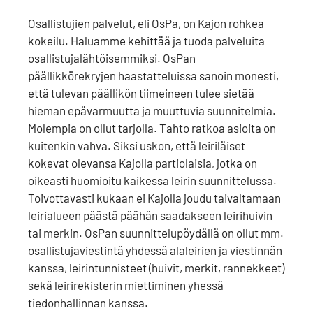
Osallistujien palvelut, eli OsPa, on Kajon rohkea
kokeilu. Haluamme kehittää ja tuoda palveluita
osallistujalähtöisemmiksi. OsPan
päällikkörekryjen haastatteluissa sanoin monesti,
että tulevan päällikön tiimeineen tulee sietää
hieman epävarmuutta ja muuttuvia suunnitelmia.
Molempia on ollut tarjolla. Tahto ratkoa asioita on
kuitenkin vahva. Siksi uskon, että leiriläiset
kokevat olevansa Kajolla partiolaisia, jotka on
oikeasti huomioitu kaikessa leirin suunnittelussa.
Toivottavasti kukaan ei Kajolla joudu taivaltamaan
leirialueen päästä päähän saadakseen leirihuivin
tai merkin. OsPan suunnittelupöydällä on ollut mm.
osallistujaviestintä yhdessä alaleirien ja viestinnän
kanssa, leirintunnisteet (huivit, merkit, rannekkeet)
sekä leirirekisterin miettiminen yhessä
tiedonhallinnan kanssa.