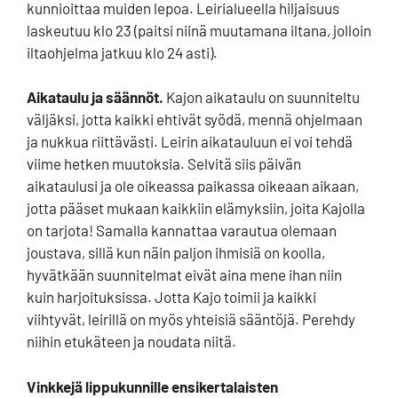
kunnioittaa muiden lepoa. Leirialueella hiljaisuus
laskeutuu klo 23 (paitsi niinä muutamana iltana, jolloin
iltaohjelma jatkuu klo 24 asti).
Aikataulu ja säännöt.
Kajon aikataulu on suunniteltu
väljäksi, jotta kaikki ehtivät syödä, mennä ohjelmaan
ja nukkua riittävästi. Leirin aikatauluun ei voi tehdä
viime hetken muutoksia. Selvitä siis päivän
aikataulusi ja ole oikeassa paikassa oikeaan aikaan,
jotta pääset mukaan kaikkiin elämyksiin, joita Kajolla
on tarjota! Samalla kannattaa varautua olemaan
joustava, sillä kun näin paljon ihmisiä on koolla,
hyvätkään suunnitelmat eivät aina mene ihan niin
kuin harjoituksissa. Jotta Kajo toimii ja kaikki
viihtyvät, leirillä on myös yhteisiä sääntöjä. Perehdy
niihin etukäteen ja noudata niitä.
Vinkkejä lippukunnille ensikertalaisten