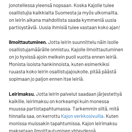
jonotellessa yleensä nopsaan. Koska Kajolle tulee
osallistujia kaikkialta Suomesta ja myös ulkomailta,
on leirin aikana mahdollista saada kymmeniä uusia
partioystäviä. Uusia ihmisiä tulee vastaan koko ajan!
Ilmoittautuminen.
Jotta leirin suunnittelu näin isolle
osallistujamäärälle onnistuu, Kajolle ilmoittautuminen
on jo hyvissä ajoin melkein puoli vuotta ennen leiriä.
Monista isoista hankinnoista, kuten esimerkiksi
ruuasta koko leirin osallistujajoukolle, pitää päästä
sopimaan jo paljon ennen itse leiriä.
Leirimaksu.
Jotta leirin palvelut saadaan järjestettyä
kaikille, leirimaksu on korkeampi kuin monessa
muussa partiotapahtumassa. Tarkemmin siitä, mitä
hinnalla saa, on kerrottu
Kajon verkkosivuilla
. Kuten
monissa muissakin tapahtumissa, Kajon leirimaksu
maksetaan ilmoittautumisen yhteydessä