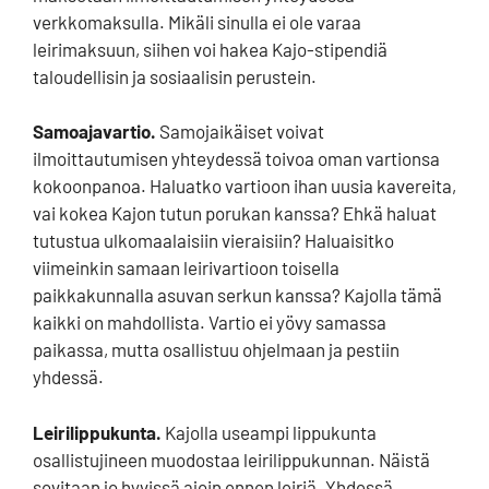
verkkomaksulla. Mikäli sinulla ei ole varaa
leirimaksuun, siihen voi hakea Kajo-stipendiä
taloudellisin ja sosiaalisin perustein.
Samoajavartio.
Samojaikäiset voivat
ilmoittautumisen yhteydessä toivoa oman vartionsa
kokoonpanoa. Haluatko vartioon ihan uusia kavereita,
vai kokea Kajon tutun porukan kanssa? Ehkä haluat
tutustua ulkomaalaisiin vieraisiin? Haluaisitko
viimeinkin samaan leirivartioon toisella
paikkakunnalla asuvan serkun kanssa? Kajolla tämä
kaikki on mahdollista. Vartio ei yövy samassa
paikassa, mutta osallistuu ohjelmaan ja pestiin
yhdessä.
Leirilippukunta.
Kajolla useampi lippukunta
osallistujineen muodostaa leirilippukunnan. Näistä
sovitaan jo hyvissä ajoin ennen leiriä. Yhdessä