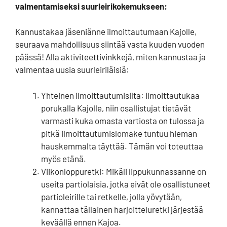
valmentamiseksi suurleirikokemukseen:
Kannustakaa jäseniänne ilmoittautumaan Kajolle,
seuraava mahdollisuus siintää vasta kuuden vuoden
päässä! Alla aktiviteettivinkkejä, miten kannustaa ja
valmentaa uusia suurleiriläisiä:
Yhteinen ilmoittautumisilta: Ilmoittautukaa
porukalla Kajolle, niin osallistujat tietävät
varmasti kuka omasta vartiosta on tulossa ja
pitkä ilmoittautumislomake tuntuu hieman
hauskemmalta täyttää. Tämän voi toteuttaa
myös etänä.
Viikonloppuretki: Mikäli lippukunnassanne on
useita partiolaisia, jotka eivät ole osallistuneet
partioleirille tai retkelle, jolla yövytään,
kannattaa tällainen harjoitteluretki järjestää
keväällä ennen Kajoa.