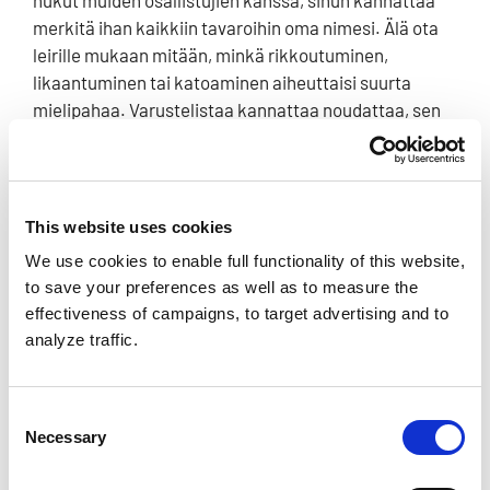
nukut muiden osallistujien kanssa, sinun kannattaa
merkitä ihan kaikkiin tavaroihin oma nimesi. Älä ota
leirille mukaan mitään, minkä rikkoutuminen,
likaantuminen tai katoaminen aiheuttaisi suurta
mielipahaa. Varustelistaa kannattaa noudattaa, sen
ovat kirjoittaneet suurleirikonkarit.
Leirillä ollaan monta yötä poissa kotoa.
Mikäli et
aiemmin ole ollut useampaa yötä erossa perheestäsi,
This website uses cookies
kannattaa tätä harjoitella vaikka viikonloppuretkellä
We use cookies to enable full functionality of this website,
ennen leiriä.
to save your preferences as well as to measure the
effectiveness of campaigns, to target advertising and to
Leiriruoka.
Leirillä syödään leirin ulkopuolella
analyze traffic.
valmistettua ruokaa. Muista ilmoittaa
erityisruokavaliosi ilmoittautumisen yhteydessä, ja
noudata ilmoittamaasi ruokavaliota leirillä, jotta
Consent
Necessary
ruokaa riittää kaikille. Erityisruokavalioille on omat
Selection
keittiönsä, joissa löytyy jokaiselle ruokavaliolle