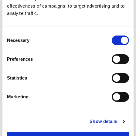
AST
effectiveness of campaigns, to target advertising and to
analyze traffic.
Consent
KAIKU
Necessary
Selection
Preferences
Statistics
Marketing
Kajon fiilistely ääniaalloilla alkaa
tänään
Kajon ikioma podcast nimeltään Kaiku johdattaa
Show details
sinut fiilistelemään leiriä ja kurkistamaan sen
tekemisen osa-alueisiin. Miten metsään rakentuu