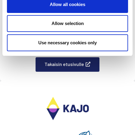
kokonainen kaupunki muutamassa päivässä?
Allow all cookies
Entä 13 000 partiolaista…
Jatka lukemista
Kajon
fiilistely ääniaalloilla alkaa tänään
Allow selection
LUE LISÄÄ »
Use necessary cookies only
19.5.2022
Takaisin etusivulle