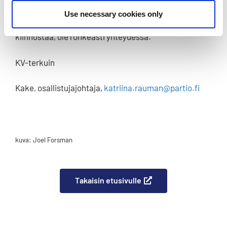
KV-kokemusta, niin meille suomalaisille kuin
Use necessary cookies only
vieraillemmekin. Jos pesti KV-asioiden parissa
kiinnostaa, ole rohkeasti yhteydessä.
KV-terkuin
Kake, osallistujajohtaja,
katriina.rauman@partio.fi
kuva: Joel Forsman
Takaisin etusivulle