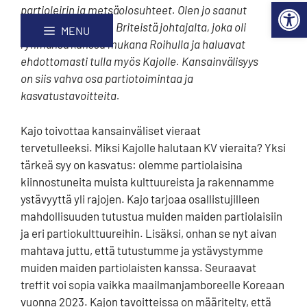
Open 
Skip
Site
partioleirin ja metsäolosuhteet. Olen jo saanut
to
map
yhteydenoton mm. Briteistä johtajalta, joka oli
MENU
Content
ryhmänsä kanssa mukana Roihulla ja haluavat
ehdottomasti tulla myös Kajolle. Kansainvälisyys
on siis vahva osa partiotoimintaa ja
kasvatustavoitteita.
Kajo toivottaa kansainväliset vieraat
tervetulleeksi. Miksi Kajolle halutaan KV vieraita? Yksi
tärkeä syy on kasvatus: olemme partiolaisina
kiinnostuneita muista kulttuureista ja rakennamme
ystävyyttä yli rajojen. Kajo tarjoaa osallistujilleen
mahdollisuuden tutustua muiden maiden partiolaisiin
ja eri partiokulttuureihin. Lisäksi, onhan se nyt aivan
mahtava juttu, että tutustumme ja ystävystymme
muiden maiden partiolaisten kanssa. Seuraavat
treffit voi sopia vaikka maailmanjamboreelle Koreaan
vuonna 2023. Kajon tavoitteissa on määritelty, että