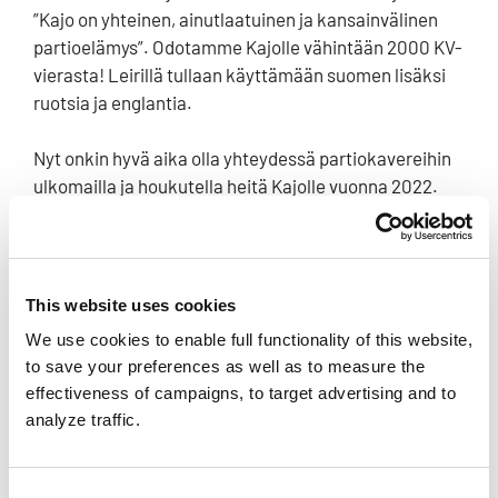
”Kajo on yhteinen, ainutlaatuinen ja kansainvälinen
partioelämys”. Odotamme Kajolle vähintään 2000 KV-
vierasta! Leirillä tullaan käyttämään suomen lisäksi
ruotsia ja englantia.
Nyt onkin hyvä aika olla yhteydessä partiokavereihin
ulkomailla ja houkutella heitä Kajolle vuonna 2022.
KV-vieraille toiminta ja tarjonta leirillä on varsin
samanlaista kuin suomalaisillekin. KV vieraat
osallistuvat mm. ohjelmaan, pesteihin, leirin
rakentamiseen ja kahvittelevat piispanmunkin äärellä
This website uses cookies
kahvilassa kuten mekin. Leiri tuo kansainvälisen
We use cookies to enable full functionality of this website,
yhteisön lähelle meitä hyvin konkreettisella tavalla.
to save your preferences as well as to measure the
KV-vieraiden on mahdollista myöhemmissä vaiheissa
effectiveness of campaigns, to target advertising and to
pestautua myös leirin suunnittelupesteihin.
analyze traffic.
Tavallisimmin kuitenkin KV-vieraiden pestit
toteutetaan vasta leirillä. Monelle varmasti yksi tuttu
ja ehkä tärkeäkin osa KV-partiota on partiomerkkien
Consent