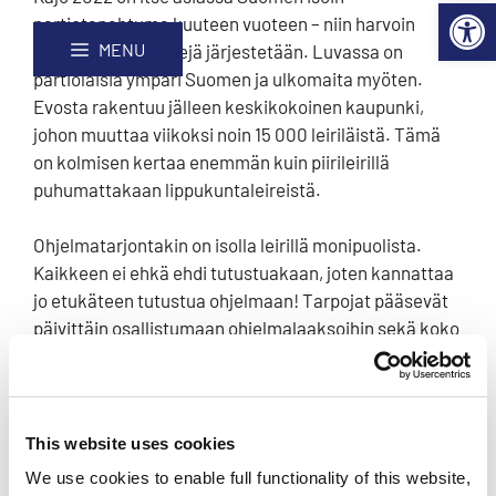
suurimpaan partiotapahtumaan
Open 
Skip
Site
partiotapahtuma kuuteen vuoteen – niin harvoin
alkaa N-Y-T!
to
map
MENU
Finnjamboree-leirejä järjestetään. Luvassa on
Content
partiolaisia ympäri Suomen ja ulkomaita myöten.
Evosta rakentuu jälleen keskikokoinen kaupunki,
johon muuttaa viikoksi noin 15 000 leiriläistä. Tämä
on kolmisen kertaa enemmän kuin piirileirillä
puhumattakaan lippukuntaleireistä.
Ohjelmatarjontakin on isolla leirillä monipuolista.
Kaikkeen ei ehkä ehdi tutustuakaan, joten kannattaa
jo etukäteen tutustua ohjelmaan! Tarpojat pääsevät
päivittäin osallistumaan ohjelmalaaksoihin sekä koko
leirin yhteisiin avajaisiin, keskiäisiin sekä
päättäjäisiin. Näiden ohjelmien lisäksi Kajolta löytyy
paljon muuta!
This website uses cookies
Samoajien leiriviikkoon kuuluu noin kaksi päivää
We use cookies to enable full functionality of this website,
pestiä ja muina päivinä tekemistä ohjelmalaaksoissa.