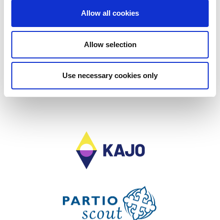
Nähdään Kajolla!
Allow all cookies
Psst. Olethan katsonut mitä kaikkea tietoa Kajosta jo
löytyy
verkkosivuilta
?
Allow selection
Use necessary cookies only
Takaisin etusivulle