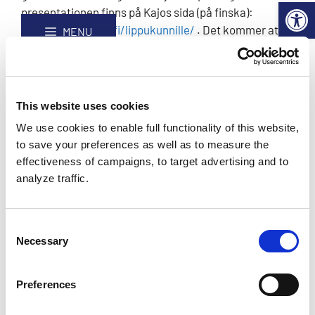
websida
Open 
Hoppa
Webbplatskarta
presentationen finns på Kajos sida (på finska):
till
https://kajo2022.fi/lippukunnille/
. Det kommer att
MENU
innehåll
ordnas flera tillställningar så hålla ögona öppen!
Det finns också färdig material till kårer under
marknadsföringsmaterial för kårer
-sidan. Därifrån
This website uses cookies
kan man ladda ned t.ex Kajo-affisch och en
We use cookies to enable full functionality of this website,
PowerPoint-presentation. Ni ska tilllägga
to save your preferences as well as to measure the
kårspecifika uppgifter, exempelvis om att vilka
effectiveness of campaigns, to target advertising and to
grupper som deltar! En tom PowerPoint-botten och
analyze traffic.
logo finns i materialbanken:
https://partio.emmi.fi/l/Prk6nSnZxrJw
.
Consent
Necessary
Selection
Takaisin etusivulle
Preferences