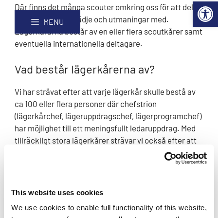
Open 
Hoppa
Webbplatskarta
Där finns det många scouter omkring oss för att dela
till
lägervardagens glädje och utmaningar med.
MENU
innehåll
Lägerkårarna består av en eller flera scoutkårer samt
eventuella internationella deltagare.
Vad består lägerkårerna av?
Vi har strävat efter att varje lägerkår skulle bestå av
ca 100 eller flera personer där chefstrion
(lägerkårchef, lägeruppdragschef, lägerprogramchef)
har möjlighet till ett meningsfullt ledaruppdrag. Med
tillräckligt stora lägerkårer strävar vi också efter att
varje deltagare skulle ha möjlighet till att bekanta sig
med nya människor både från den egna scoutkåren
och andra scoutkårer. Tillräckligt stora
logeringsenheter leder också till att varje lägerkår
This website uses cookies
består av möjligast många scouter av olika åldrar.
We use cookies to enable full functionality of this website,