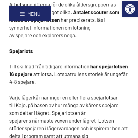
Open 
Hoppa
Webbplatskarta
Arbetsuppgifterna för de olika åldersgruppernas
till
lotsar på Kajo är något olika.
Antalet scouter som
MENU
innehåll
lotsas av spejarlotsen
har preciserats, läs i
synnerhet informationen om lotsning
av spejare och explorers noga.
Spejarlots
Till skillnad från tidigare information
har spejarlotsen
16 spejare
att lotsa.
Lotspatrullens storlek är ungefär
4-8 spejare.
Varje lägerkår namnger en eller flera spejarlotsar
till Kajo, på basen av hur många av kårens spejare
som deltar i lägret. Spejarlotsen är
spejarens närmaste vuxen under lägret. Lotsen
stöder spejaren i lägervardagen och inspirerar hen att
delta i program samt att utmana sig