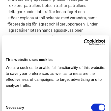
i explorerpatrullen. Lotsen träffar patrullens
deltagare under lotsträffar innan lägret och
stöder explona att bli bekanta med varandra, samt
förbereda sig för lägret och lägeruppdragen. Under
lägret håller lotsen handslagsdiskussioner
med explona och stöder dem i deras uppdrag.
Explorerlotsen inspirerar att delta i program och
uppmuntrar explona att utmana sig själva i
This website uses cookies
programmen. En del av lotsandet sker vid sidan av
deltagande i program, då lotsen har möjlighet att lära
We use cookies to enable full functionality of this website,
känna explona bättre. Lotsens uppgift är att vara
to save your preferences as well as to measure the
effectiveness of campaigns, to target advertising and to
tillgänglig för explona innan lägret och under hela
analyze traffic.
lägret.
Lotsbasen fungerar som stöd för lotsen i uppdraget
Consent
och
Necessary
Selection
lägervardagen. Förutom explorerlotsbasarnas stöd få