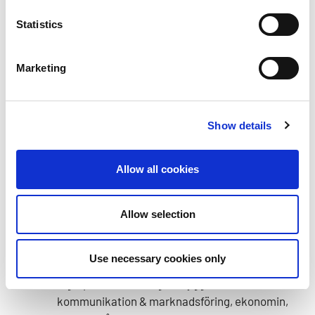
beaktande.
Med hjälp av mångfaldiga modelldeltagare har
Statistics
vi gjort Kajo mer tillgänglig. Genom
mångfaldiga deltagare har alla grupper det
Marketing
lättare att fundera på vilka olika behov Kajos
deltagare kan ha samt hurdana planer det
kräver.
Uppdragen för internationella deltagare har
Show details
planerats tillsammans med HR. Home
Hospitality-planer har gjorts och HoC-teams
Allow all cookies
har hållits för kommande grupper.
Tillsammans med Service har vi planerat
tillgängligheten runt Kajos lägerområde.
Allow selection
Deltagarna har liknande uppgifter med andra
delområden i större och mindre teman. Det har
Use necessary cookies only
gjorts tätt samarbete med bland annat
lägerplanen, lotsningen, bygget,
kommunikation & marknadsföring, ekonomin,