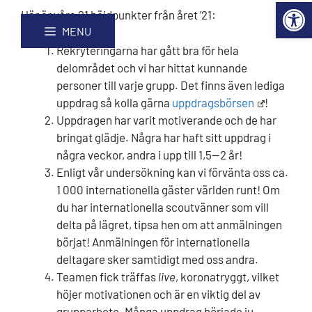
2021
Open 
Hoppa
Webbplatskarta
Här är våra 21 höjdpunkter från året ’21:
till
MENU
innehåll
Rekryteringarna har gått bra för hela
delområdet och vi har hittat kunnande
personer till varje grupp. Det finns även lediga
uppdrag så kolla gärna
uppdragsbörsen
!
Uppdragen har varit motiverande och de har
bringat glädje. Några har haft sitt uppdrag i
några veckor, andra i upp till 1,5—2 år!
Enligt vår undersökning kan vi förvänta oss ca.
1 000 internationella gäster världen runt! Om
du har internationella scoutvänner som vill
delta på lägret, tipsa hen om att anmälningen
börjat! Anmälningen för internationella
deltagare sker samtidigt med oss andra.
Teamen fick träffas
live
, koronatryggt, vilket
höjer motivationen och är en viktig del av
grupparbete. Många uppdrag började ju