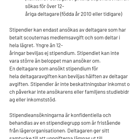
sökas för över 12-
åriga deltagare (födda år 2010 eller tidigare)
Stipendier kan endast ansökas av deltagare som har
betalt scouternas medlemsavgift och som deltar i
hela lägret.
Yngre än 12-
åringar beviljas ej stipendium.
Stipendiet kan inte
vara större än beloppet man ansöker om
.
En deltagare som ansökt stipendium för
hela deltagaravgiften kan beviljas hälften av deltagar
avgiften.
Stipendier är inte beskattningsbar inkomst o
ch påverkar inte ansökarens eller familjens studiebidr
ag eller inkomststöd.
Stipendieansökningarna är konfidentiella och
behandlas av en stipendiegrupp som är fristående
från lägerorganisationen. Deltagaren ger sitt
samtycke till att uppgifterna lämnas ut till