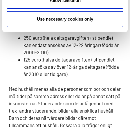
Allow selection
Stipendier kan endast ansökas av deltagare som
deltar hela lägret.
Use necessary cookies only
1. Vilket belopp för stipendium ansöker du om?
250 euro (hela deltagaravgiften), stipendiet
kan endast ansökas av 12-22 åringar (födda år
2000-2010)
125 euro (halva deltagaravgiften), stipendiet
kan ansökas av över 12-åriga deltagare (födda
år 2010 eller tidigare).
Med hushåll menas alla de personer som bor och delar
måltider på samma adress eller delar på annat sätt på
inkomsterna. Studerande som delar lägenhet med
t.ex. andra studerande, bildar alla enskilda hushåll.
Barn och deras närvårdare bildar däremot
tillsammans ett hushåll. Besvara alla frågor enligt