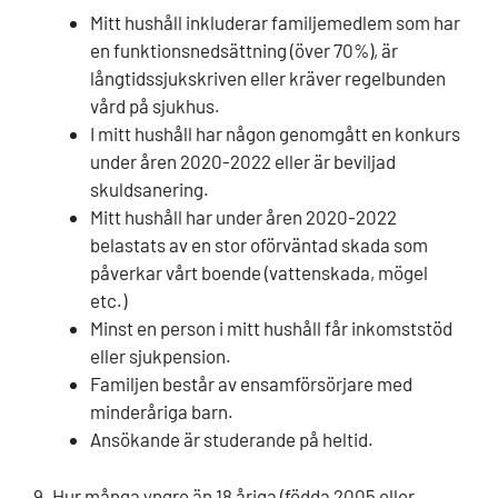
Mitt hushåll inkluderar familjemedlem som har
en funktionsnedsättning (över 70%), är
långtidssjukskriven eller kräver regelbunden
vård på sjukhus.
I mitt hushåll har någon genomgått en konkurs
under åren 2020-2022 eller är beviljad
skuldsanering.
Mitt hushåll har under åren 2020-2022
belastats av en stor oförväntad skada som
påverkar vårt boende (vattenskada, mögel
etc.)
Minst en person i mitt hushåll får inkomststöd
eller sjukpension.
Familjen består av ensamförsörjare med
minderåriga barn.
Ansökande är studerande på heltid.
9. Hur många yngre än 18 åriga (födda 2005 eller