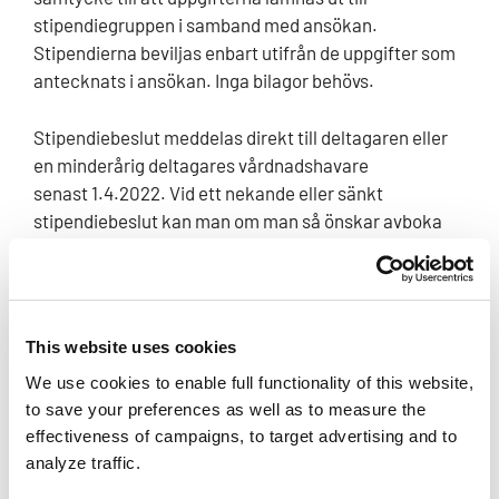
stipendiegruppen i samband med ansökan.
Stipendierna beviljas enbart utifrån de uppgifter som
antecknats i ansökan. Inga bilagor behövs.
Stipendiebeslut meddelas direkt till deltagaren eller
en minderårig deltagares vårdnadshavare
senast
1.4.2022.
Vid ett nekande eller sänkt
stipendiebeslut kan man om man så önskar avboka
sitt deltagande avgiftsfritt inom två veckor från det
att man fått beslutet skriftligen på adressen
kajo2022@partio.fi. Om stipendiet inte täcker hela
deltagaravgiften, debiteras deltagaren skillnaden
This website uses cookies
mellan deltagaravgiften och
We use cookies to enable full functionality of this website,
stipendiet.
Felaktiga uppgifter i ansökan kan leda till a
to save your preferences as well as to measure the
tt stipendiet återkrävs.
effectiveness of campaigns, to target advertising and to
analyze traffic.
Lägrets avbokningsvillkor hittar du
här
.