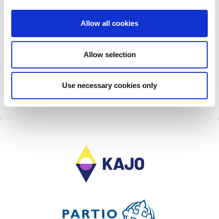
ja organisaatioiden…
Jatka lukemista
Kajo on
palvelu, jota muotoillaan
Allow all cookies
LUE LISÄÄ »
Allow selection
1.3.2022
Use necessary cookies only
Takaisin etusivulle