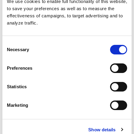
LISTUJAFOORUMI
We use cookies to enable full functionality of this website,
to save your preferences as well as to measure the
effectiveness of campaigns, to target advertising and to
analyze traffic.
OSALLISTUJAFOORUMI
Consent
Necessary
Selection
Preferences
Statistics
Kajo on palvelu, jota muotoillaan
Marketing
Viime aikoina on ollut ilahduttavaa huomata, että
palvelumuotoilua ei enää pidetä omana erillisenä
puuhastelunaan, vaan se on omaksuttu
Show details
oleelliseksi osaksi palveluja tuottavien yritysten