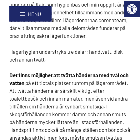
Open 
Hoppa
Webbplatskarta
uppdrag på Kajo som hygienbas och min uppgift är att
till
planera lägrets hygienhelhet tillsammans med andra
MENU
innehåll
donare. Jag är medlem i lägerdonarnas coronateam,
där vi tillsammans med alla delområden funderar på
praxis kring säkra lägerfunktioner.
I lägerhygien understryks tre delar: handtvätt, disk
och annan tvätt.
Det finns möjlighet att tvätta händerna med tvål och
vatten
på ett tiotals platser runtom på lägerområdet.
Att tvätta händerna är särskilt viktigt efter
toalettbesök och innan man äter, men även vid andra
tillfällen om händerna är synbart smutsiga. I
skogsförhållanden kommer damm och annan smuts
på händerna mycket lättare än i stadsförhållanden.
Handsprit finns också på många ställen och bör också
användas aktivt, men först måste smutsen tvättas