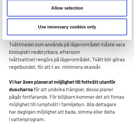
Allow selection
Det finns två dusch- och bastukomplex på
lägerområdet
, båda med egna omklädnings- och
Use necessary cookies only
tvättmöjligheter för kvinnor och män, samt några
tillgänglighetsanpassade privata faciliteter.
Tvättmedel som används på lägerområdet måste vara
biologiskt nedbrytbara, eftersom
tvättvattnet rengörs på lägerområdet. Tvätt bör göras
regelbundet, för att t.ex. minimera skavsår.
Vi har även planerat möjlighet till fottvätt utanför
duscharna
för att undvika trängsel, dessa planer
pågår fortfarande. För blöjbarn kommer det att finnas
möjlighet till rumptvätt i familjebyn. Alla deltagare
har dagligen möjlighet att bada, simma eller delta
i vattenprogram.