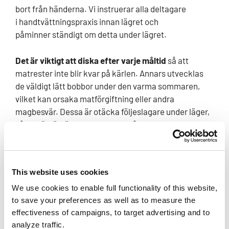
bort från händerna. Vi instruerar alla deltagare
i handtvättningspraxis innan lägret och
påminner ständigt om detta under lägret.
Det är viktigt att diska efter varje måltid
så att
matrester inte blir kvar på kärlen. Annars utvecklas
de väldigt lätt bobbor under den varma sommaren,
vilket kan orsaka matförgiftning eller andra
magbesvär. Dessa är otäcka följeslagare under läger,
så du bör försöka undvika dem så effektivt som
möjligt. Varje kök har disklinjer med fyra diskbaljor.
Före diskning rengörs matkärlet på oäten mat etc. vid
sorteringsstället, för att hålla diskvattnet så rent som
This website uses cookies
möjligt. I den första diskbaljan tvättar du bort den
synliga smutsen med en diskborste. I den
We use cookies to enable full functionality of this website,
andra diskbaljan görs själva tvätten med
to save your preferences as well as to measure the
effectiveness of campaigns, to target advertising and to
en annan diskborste. Underhållsdonarna tillsätter
analyze traffic.
regelbundet diskmedel i vattnet. I tredje och