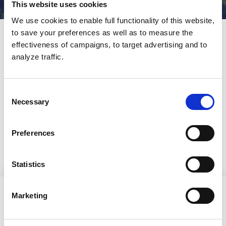
This website uses cookies
We use cookies to enable full functionality of this website,
to save your preferences as well as to measure the
Etusivu
»
Material
effectiveness of campaigns, to target advertising and to
analyze traffic.
Publiceras
31/05/2021
Kajos visuell profil
Consent
Material för deltagare
Necessary
Selection
Material för kårer
Utbildning för Kajoiter
Preferences
Statistics
Marketing
[readspeaker_listen_button readid=read_this]
Från denna sidan hittar du material till Kajo