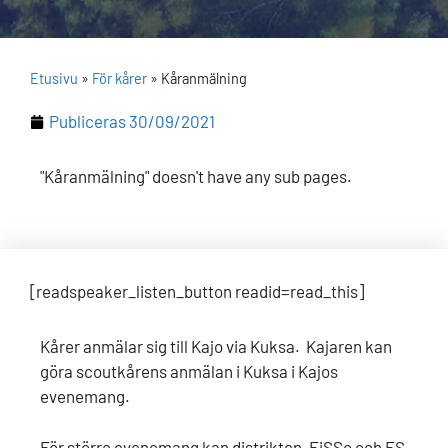
Etusivu
»
För kårer
»
Kåranmälning
Publiceras
30/09/2021
"Kåranmälning" doesn't have any sub pages.
[readspeaker_listen_button readid=read_this]
Kårer anmälar sig till Kajo via Kuksa. Kajaren kan
göra scoutkårens anmälan i Kuksa i Kajos
evenemang.
För större evenemang kan distrikten, FiSSc och FS