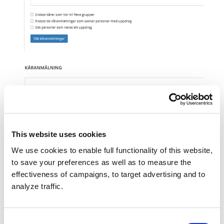
This website uses cookies
We use cookies to enable full functionality of this website,
Anmäla kåren genom att fylla i kårens namn. Här
to save your preferences as well as to measure the
lönar det sid att uppge namnen på de kårer som
effectiveness of campaigns, to target advertising and to
anmäler sig tillsammans (t.ex. Scoutkåren Myrorna
analyze traffic.
och Scoutkåren Fyren). Alternativt kan ni använda
området ni kommer från.
Namnet kan ändras i ett
senare skede.
Consent