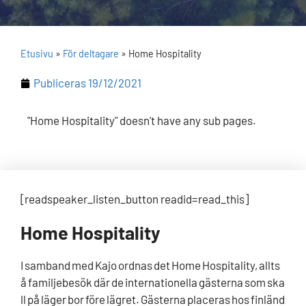
Etusivu
»
För deltagare
»
Home Hospitality
Publiceras
19/12/2021
"Home Hospitality" doesn't have any sub pages.
[readspeaker_listen_button readid=read_this]
Home Hospitality
I samband med Kajo ordnas det Home Hospitality, allts
å familjebesök där de internationella gästerna som ska
ll på läger bor före lägret. Gästerna placeras hos finländ