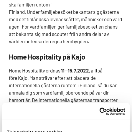
ska familjer runtom i
Finland. Under familjebesöket bekantar sig gästerna
med det finländska levnadssättet, människor och vard
agen. För värdfamiljen ger familjebesöket en chans
att bekanta sig med scouter från andra delar av
världen och visa den egna hembygden.
Home Hospitality
på
Kajo
Home Hospitality ordnas
11—15.7.2022
,
alltså
före Kajo. Man strävar efter att placera de
internationella gästerna runtom i Finland, så du kan
anmäla dig som värdfamilj oberoende på var din
hemort är. De internationella gästernas transporter
ordnas av lägerorganisationen överallt i Finland.
Gästerna ankommer till förutbestämda städer och
transporteras därifrån med gemensam transport
vidare till värdfamiljernas hemorter. Efter