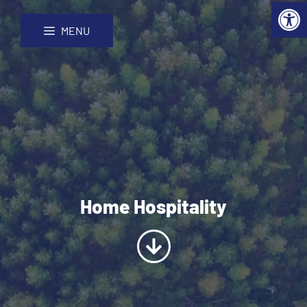
Open 
Hoppa
Webbplatskarta
till
MENU
innehåll
Home Hospitality