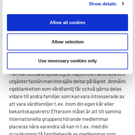
Show details
skilt program åt gästerna under besöket. Familjerna
uppmuntras förstås till detta. Skulle du vilja föra
gästerna t.ex. till stugan, simma eller på en
Allow all cookies
skogsutflykt? Det är bra att minnas att gästerna är
hos familjerna för att bekanta sig med den finländska
Allow selection
vardagen. T.ex. traditionella maträtter eller
finländska fritidssysselsättningar kan internationellt
sett vara väldigt exotiska.
Use necessary cookies only
Man kan också erbjuda logi åt Kajos internationella sco
utgäster fastän man inte själv deltar på lägret.
Anmälni
ngsblanketten som värdfamilj får också gärna delas
vidare till andra familjer som kan vara intresserade av
att vara värdfamiljer t.ex. inom din egen kår eller
bekantskapskrets! Eftersom målet är att till samma
internationella gruppens hörande medlemmar
placeras nära varandra så kan ni t.ex. med din
scoutkompis få familjebesök av medlemmar som