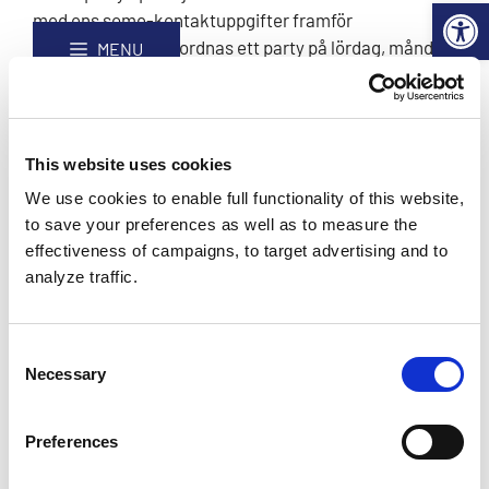
Reflektionsväggen!
Open 
Hoppa
Webbplatskarta
med ens some-kontaktuppgifter framför
till
huvudscenen. Det ordnas ett party på lördag, måndag
MENU
innehåll
och torsdag. Efter avslutningsfesten eller redan under
partyn kan man plocka upp kontaktuppgifterna av en
annan lägerdeltagare och följa dem. På så sätt kan du
hitta en ny kompis och få nya Ljus i ditt liv.
This website uses cookies
We use cookies to enable full functionality of this website,
Samtidigt bygger vi en strålande partyvägg!
to save your preferences as well as to measure the
effectiveness of campaigns, to target advertising and to
analyze traffic.
Takaisin etusivulle
Consent
Necessary
Selection
Preferences